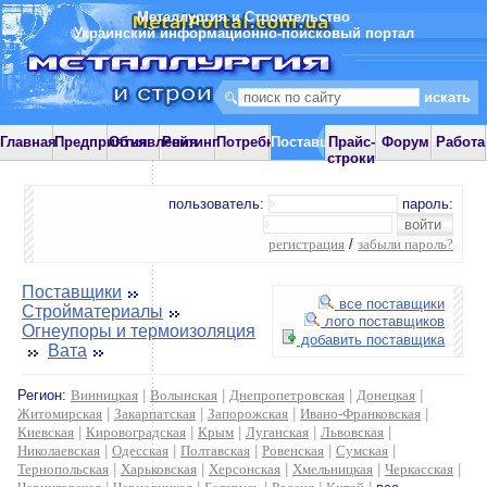
Металлургия и Строительство
Украинский информационно-поисковый портал
Главная
Предприятия
Объявления
Рейтинг
Потребности
Поставщики
Прайс-
Форум
Работа
строки
пользователь:
пароль:
регистрация
/
забыли пароль?
Поставщики
все поставщики
Стройматериалы
лого поставщиков
Огнеупоры и термоизоляция
добавить поставщика
Вата
Регион:
Винницкая
|
Волынская
|
Днепропетровская
|
Донецкая
|
Житомирская
|
Закарпатская
|
Запорожская
|
Ивано-Франковская
|
Киевская
|
Кировоградская
|
Крым
|
Луганская
|
Львовская
|
Николаевская
|
Одесская
|
Полтавская
|
Ровенская
|
Сумская
|
Тернопольская
|
Харьковская
|
Херсонская
|
Хмельницкая
|
Черкасская
|