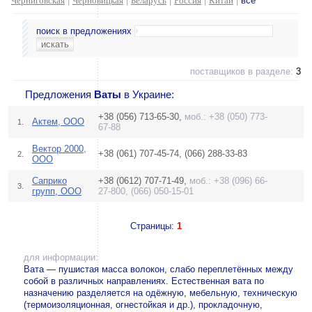
Черниговская
|
Черновицкая
|
Беларусь
|
Россия
|
Китай
|
все
поиск в предложениях
поставщиков в разделе:
3
Предложения
Ваты
в Украине:
+38 (056) 713-65-30,
моб.: +38 (050) 773-
Актем, ООО
1.
67-88
Вектор 2000,
+38 (061) 707-45-74, (066) 288-33-83
2.
ООО
Саприко
+38 (0612) 707-71-49,
моб.: +38 (096) 66-
3.
групп, ООО
27-800, (066) 050-15-01
Страницы:
1
для информации:
Вата — пушистая масса волокон, слабо переплетённых между
собой в различных направлениях. Естественная вата по
назначению разделяется на одёжную, мебельную, техническую
(термоизоляционная, огнестойкая и др.), прокладочную,