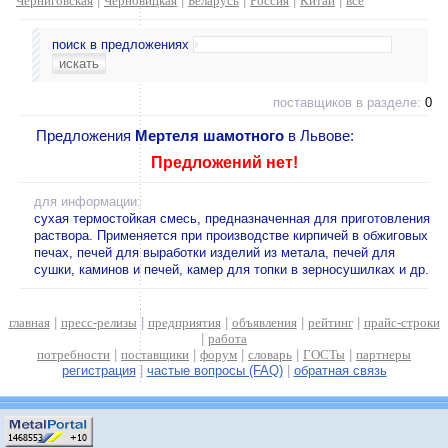
Черниговская
|
Черновицкая
|
Беларусь
|
Россия
|
Китай
|
все
поиск в предложениях
поставщиков в разделе:
0
Предложения
Мертеля шамотного
в Львове:
Предложений нет!
для информации:
сухая термостойкая смесь, предназначенная для приготовления
раствора. Применяется при производстве кирпичей в обжиговых
печах, печей для выработки изделий из метала, печей для
сушки, каминов и печей, камер для топки в зерносушилках и др.
главная
|
пресс-релизы
|
предприятия
|
объявления
|
рейтинг
|
прайс-строки
|
работа
потребности
|
поставщики
|
форум
|
словарь
|
ГОСТы
|
партнеры
регистрация
|
частые вопросы (FAQ)
|
обратная связь