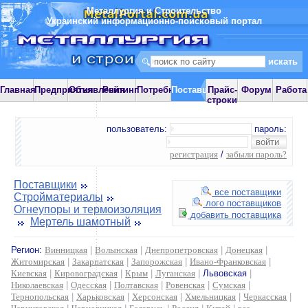
Металлургия и Строительство
Украинский информационно-поисковый портал
Главная
Предприятия
Объявления
Рейтинг
Потребности
Поставщики
Прайс-
Форум
Работа
строки
пользователь:
пароль:
регистрация
/
забыли пароль?
Поставщики
все поставщики
Стройматериалы
лого поставщиков
Огнеупоры и термоизоляция
добавить поставщика
Мертель шамотный
Регион:
Винницкая
|
Волынская
|
Днепропетровская
|
Донецкая
|
Житомирская
|
Закарпатская
|
Запорожская
|
Ивано-Франковская
|
Киевская
|
Кировоградская
|
Крым
|
Луганская
|
Львовская
|
Николаевская
|
Одесская
|
Полтавская
|
Ровенская
|
Сумская
|
Тернопольская
|
Харьковская
|
Херсонская
|
Хмельницкая
|
Черкасская
|