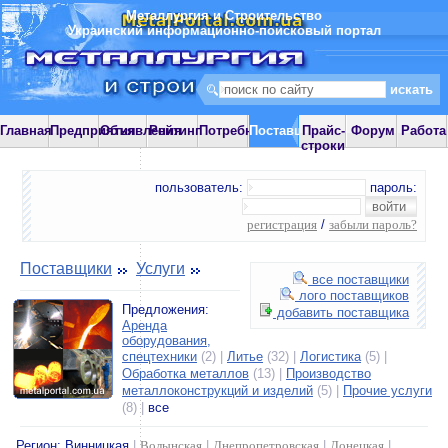
Металлургия и Строительство
Украинский информационно-поисковый портал
Главная
Предприятия
Объявления
Рейтинг
Потребности
Поставщики
Прайс-
Форум
Работа
строки
пользователь:
пароль:
регистрация
/
забыли пароль?
Поставщики
Услуги
все поставщики
лого поставщиков
Предложения:
добавить поставщика
Аренда
оборудования,
спецтехники
(2) |
Литье
(32) |
Логистика
(5) |
Обработка металлов
(13) |
Производство
металлоконструкций и изделий
(5) |
Прочие услуги
(8) |
все
Регион:
Винницкая
|
Волынская
|
Днепропетровская
|
Донецкая
|