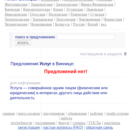
Житомирская
|
Закарпатская
|
Запорожская
|
Ивано-Франковская
|
Киевская
|
Кировоградская
|
Крым
|
Луганская
|
Львовская
|
Николаевская
|
Одесская
|
Полтавская
|
Ровенская
|
Сумская
|
Тернопольская
|
Харьковская
|
Херсонская
|
Хмельницкая
|
Черкасская
|
Черниговская
|
Черновицкая
|
Беларусь
|
Россия
|
Китай
|
все
поиск в предложениях
поставщиков в разделе:
0
Предложения
Услуг
в Виннице:
Предложений нет!
для информации:
Услуга — совершённое одним лицом (физическим или
юридическим) в интересах другого лица действие или
деятельность.
главная
|
пресс-релизы
|
предприятия
|
объявления
|
рейтинг
|
прайс-строки
|
работа
потребности
|
поставщики
|
форум
|
словарь
|
ГОСТы
|
партнеры
регистрация
|
частые вопросы (FAQ)
|
обратная связь