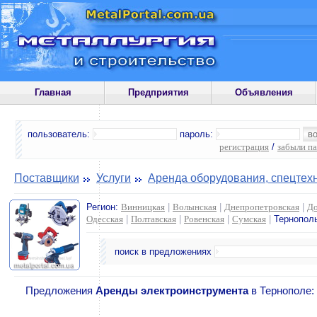
Главная
Предприятия
Объявления
пользователь:
пароль:
регистрация
/
забыли п
Поставщики
Услуги
Аренда оборудования, спецтех
Регион:
Винницкая
|
Волынская
|
Днепропетровская
|
До
Одесская
|
Полтавская
|
Ровенская
|
Сумская
|
Тернопол
поиск в предложениях
Предложения
Аренды электроинструмента
в Тернополе: