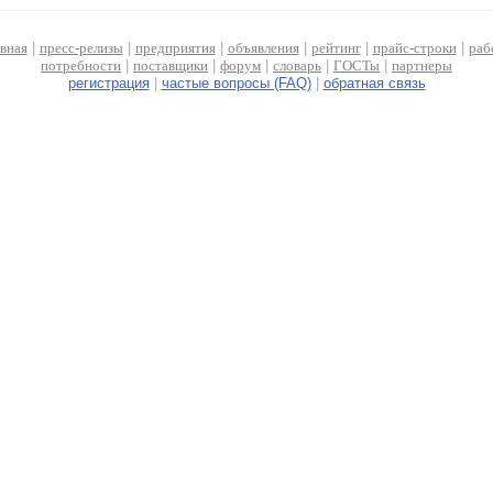
авная
|
пресс-релизы
|
предприятия
|
объявления
|
рейтинг
|
прайс-строки
|
раб
потребности
|
поставщики
|
форум
|
словарь
|
ГОСТы
|
партнеры
регистрация
|
частые вопросы (FAQ)
|
обратная связь