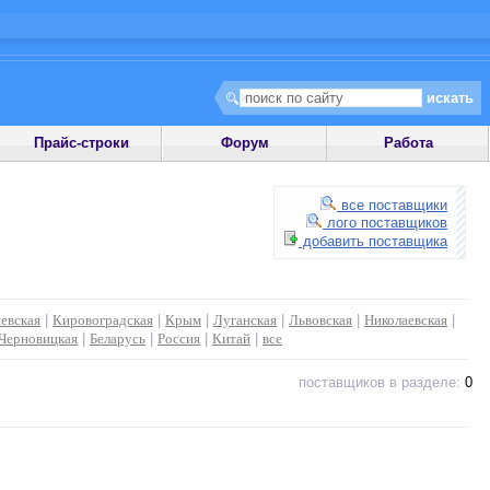
Прайс-строки
Форум
Работа
все поставщики
лого поставщиков
добавить поставщика
евская
|
Кировоградская
|
Крым
|
Луганская
|
Львовская
|
Николаевская
|
Черновицкая
|
Беларусь
|
Россия
|
Китай
|
все
поставщиков в разделе:
0