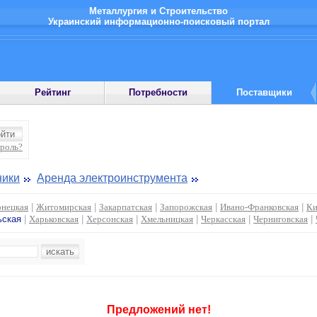
Металлургия и Строительство
Украинский информационно-поисковый портал
Рейтинг
Потребности
Поставщики
ароль?
ники
Аренда электроинструмента
нецкая
|
Житомирская
|
Закарпатская
|
Запорожская
|
Ивано-Франковская
|
Ки
ьская
|
Харьковская
|
Херсонская
|
Хмельницкая
|
Черкасская
|
Черниговская
|
Предложений нет!