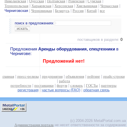
Николаевская
|
Одесская
|
Полтавская
|
Ровенская
|
Сумская
|
Тернопольская
|
Харьковская
|
Херсонская
|
Хмельницкая
|
Черкасская
|
Черниговская
|
Черновицкая
|
Беларусь
|
Россия
|
Китай
|
все
поиск в предложениях
поставщиков в разделе:
0
Предложения
Аренды оборудования, спецтехники
в
Чернигове:
Предложений нет!
главная
|
пресс-релизы
|
предприятия
|
объявления
|
рейтинг
|
прайс-строки
|
работа
потребности
|
поставщики
|
форум
|
словарь
|
ГОСТы
|
партнеры
регистрация
|
частые вопросы (FAQ)
|
обратная связь
(c) 2004-2026 MetalPortal.com.ua
Администрация портала
не несет ответственности за содержание