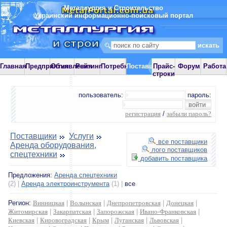
Металлургия и Строительство
Украинский информационно-поисковый портал
Главная
Предприятия
Объявления
Рейтинг
Потребности
Поставщики
Прайс-
Форум
Работа
строки
пользователь:
пароль:
регистрация
/
забыли пароль?
Поставщики
Услуги
все поставщики
Аренда оборудования,
лого поставщиков
спецтехники
добавить поставщика
Предложения:
Аренда спецтехники
(2) |
Аренда электроинструмента
(1) |
все
Регион:
Винницкая
|
Волынская
|
Днепропетровская
|
Донецкая
|
Житомирская
|
Закарпатская
|
Запорожская
|
Ивано-Франковская
|
Киевская
|
Кировоградская
|
Крым
|
Луганская
|
Львовская
|