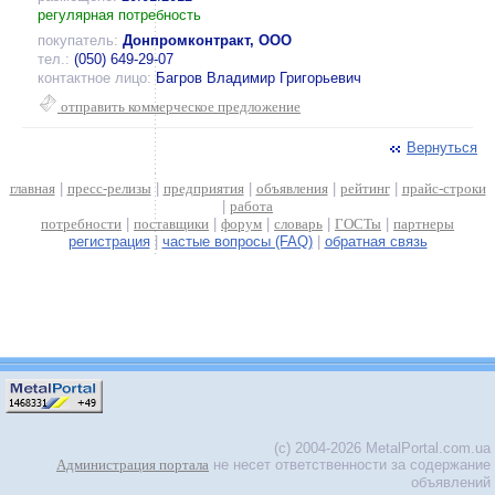
регулярная потребность
покупатель:
Донпромконтракт, ООО
тел.:
(050) 649-29-07
контактное лицо:
Багров Владимир Григорьевич
отправить коммерческое предложение
Вернуться
главная
|
пресс-релизы
|
предприятия
|
объявления
|
рейтинг
|
прайс-строки
|
работа
потребности
|
поставщики
|
форум
|
словарь
|
ГОСТы
|
партнеры
регистрация
|
частые вопросы (FAQ)
|
обратная связь
(c) 2004-2026 MetalPortal.com.ua
Администрация портала
не несет ответственности за содержание
объявлений