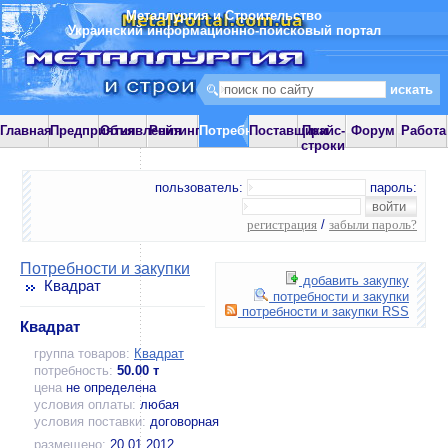
Металлургия и Строительство
Украинский информационно-поисковый портал
Главная
Предприятия
Объявления
Рейтинг
Потребности
Поставщики
Прайс-
Форум
Работа
строки
пользователь:
пароль:
регистрация
/
забыли пароль?
Потребности и закупки
добавить закупку
Квадрат
потребности и закупки
потребности и закупки RSS
Квадрат
группа товаров:
Квадрат
потребность:
50.00 т
цена
не определена
условия оплаты:
любая
условия поставки:
договорная
размещено:
20.01.2012