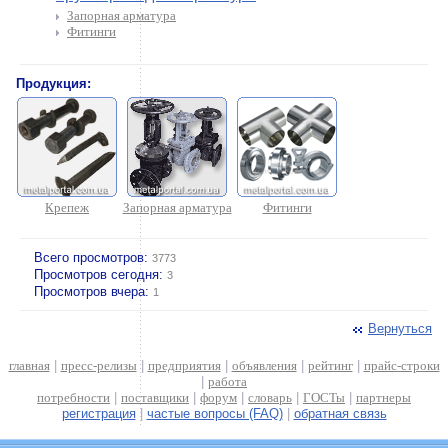
Запорная арматура
Фитинги
Продукция:
Крепеж
Запорная арматура
Фитинги
Всего просмотров:
3773
Просмотров сегодня:
3
Просмотров вчера:
1
Вернуться
главная
|
пресс-релизы
|
предприятия
|
объявления
|
рейтинг
|
прайс-строки
|
работа
потребности
|
поставщики
|
форум
|
словарь
|
ГОСТы
|
партнеры
регистрация
|
частые вопросы (FAQ)
|
обратная связь