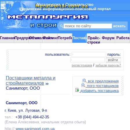
Металлургия и Строительство
Украинский информационно-поисковый портал
Главная
Предприятия
Объявления
Рейтинг
Потребности
Поставщики
Прайс-
Форум
Работа
строки
пользователь:
пароль:
регистрация
/
забыли пароль?
Поставщики металла и
все предложения
стройматериалов
лого поставщиков
Санимпорт, ООО
добавить поставщика
Санимпорт, ООО
г. Киев, ул. Луговая, 9-п
тел.:
+38 (044) 494-42-35
(Елена Алексеевна, начальник отдела сбыта)
http://
www.sanimport.com.ua