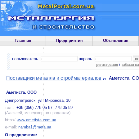
Главная
Предприятия
Объявления
пользователь:
пароль:
регистрация
/
забыли п
Поставщики металла и стройматериалов
Аметиста, O
Аметиста, OOO
Днепропетровск, ул. Миронова, 10
тел.:
+38 (056) 778-05-87, 778-05-89
(Алексей, менеджер по продажам)
http://
www.ametista.com.ua
e-mail:
namba1@meta.ua
О предприятии: