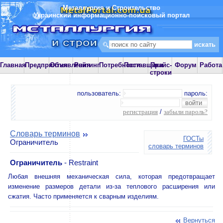
Металлургия и Строительство
Украинский информационно-поисковый портал
Главная
Предприятия
Объявления
Рейтинг
Потребности
Поставщики
Прайс-
Форум
Работа
строки
пользователь:
пароль:
регистрация
/
забыли пароль?
Словарь терминов
ГОСТы
Ограничитель
словарь терминов
Ограничитель
- Restraint
Любая внешняя механическая сила, которая предотвращает
изменение размеров детали из-за теплового расширения или
сжатия. Часто применяется к сварным изделиям.
Вернуться