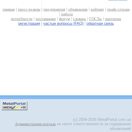
главная
|
пресс-релизы
|
предприятия
|
объявления
|
рейтинг
|
прайс-строки
|
работа
потребности
|
поставщики
|
форум
|
словарь
|
ГОСТы
|
партнеры
регистрация
|
частые вопросы (FAQ)
|
обратная связь
(c) 2004-2026 MetalPortal.com.ua
Администрация портала
не несет ответственности за содержание
объявлений