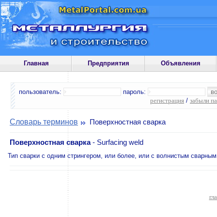
Главная
Предприятия
Объявления
пользователь:
пароль:
регистрация
/
забыли п
Словарь терминов
Поверхностная сварка
Поверхностная сварка
- Surfacing weld
Тип сварки с одним стрингером, или более, или с волнистым сварн
гл