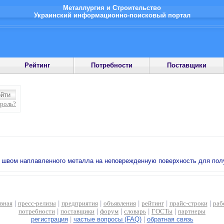
Металлургия и Строительство
Украинский информационно-поисковый портал
Рейтинг
Потребности
Поставщики
ароль?
ым швом наплавленного металла на неповрежденную поверхность для пол
авная
|
пресс-релизы
|
предприятия
|
объявления
|
рейтинг
|
прайс-строки
|
раб
потребности
|
поставщики
|
форум
|
словарь
|
ГОСТы
|
партнеры
регистрация
|
частые вопросы (FAQ)
|
обратная связь