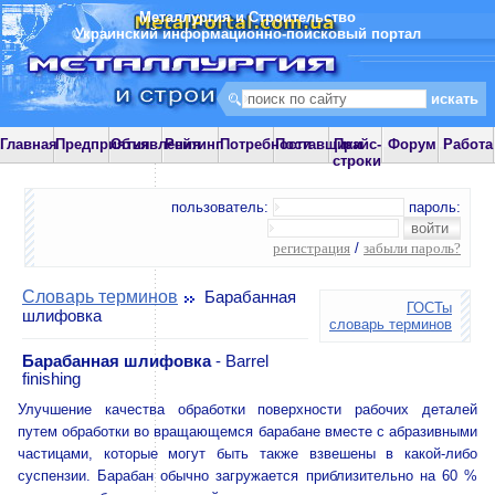
Металлургия и Строительство
Украинский информационно-поисковый портал
Главная
Предприятия
Объявления
Рейтинг
Потребности
Поставщики
Прайс-
Форум
Работа
строки
пользователь:
пароль:
регистрация
/
забыли пароль?
Словарь терминов
Барабанная
ГОСТы
шлифовка
словарь терминов
Барабанная шлифовка
- Barrel
finishing
Улучшение качества обработки поверхности рабочих деталей
путем обработки во вращающемся барабане вместе с абразивными
частицами, которые могут быть также взвешены в какой-либо
суспензии. Барабан обычно загружается приблизительно на 60 %