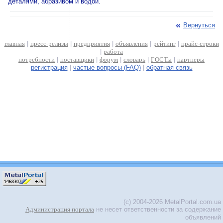
деталями, абразивом и водой.
Вернуться
главная
|
пресс-релизы
|
предприятия
|
объявления
|
рейтинг
|
прайс-строки
|
работа
потребности
|
поставщики
|
форум
|
словарь
|
ГОСТы
|
партнеры
регистрация
|
частые вопросы (FAQ)
|
обратная связь
(c) 2004-2026 MetalPortal.com.ua
Администрация портала
не несет ответственности за содержание
объявлений