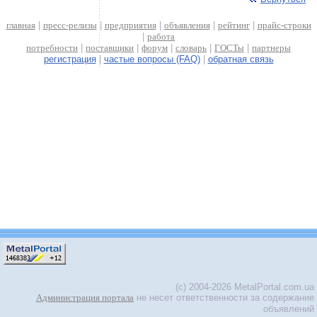
главная
|
пресс-релизы
|
предприятия
|
объявления
|
рейтинг
|
прайс-строки
|
работа
потребности
|
поставщики
|
форум
|
словарь
|
ГОСТы
|
партнеры
регистрация
|
частые вопросы (FAQ)
|
обратная связь
(c) 2004-2026 MetalPortal.com.ua
Администрация портала
не несет ответственности за содержание
объявлений