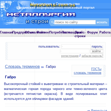
Металлургия и Строительство
Украинский информационно-поисковый портал
Главная
Предприятия
Объявления
Рейтинг
Потребности
Поставщики
Прайс-
Форум
Работа
строки
пользователь:
пароль:
регистрация
/
забыли пароль?
Словарь терминов
Габро
ГОСТы
словарь терминов
Габро
Высокопрочный стойкий к выветривани ю строительный материал –
магматическая горная порода черного или темно-зеленого цвета
(встречается пятнистая окраска). В виде полированных плит
используется для облицовки фасадов зданий.
Вернуться