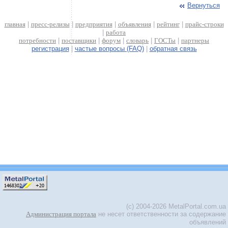
Вернуться
главная
|
пресс-релизы
|
предприятия
|
объявления
|
рейтинг
|
прайс-строки
|
работа
потребности
|
поставщики
|
форум
|
словарь
|
ГОСТы
|
партнеры
регистрация
|
частые вопросы (FAQ)
|
обратная связь
(c) 2004-2026 MetalPortal.com.ua
Администрация портала
не несет ответственности за содержание
объявлений