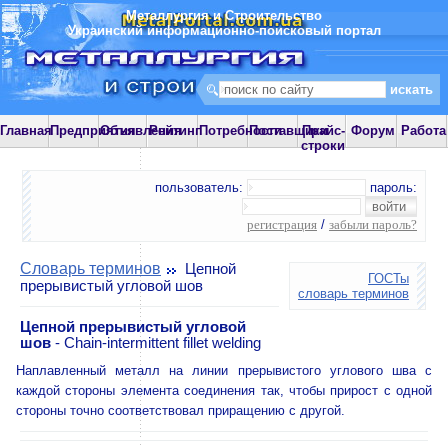
Металлургия и Строительство
Украинский информационно-поисковый портал
Главная
Предприятия
Объявления
Рейтинг
Потребности
Поставщики
Прайс-
Форум
Работа
строки
пользователь:
пароль:
регистрация
/
забыли пароль?
Словарь терминов
Цепной
ГОСТы
прерывистый угловой шов
словарь терминов
Цепной прерывистый угловой
шов
- Chain-intermittent fillet welding
Наплавленный металл на линии прерывистого углового шва с
каждой стороны элемента соединения так, чтобы прирост с одной
стороны точно соответствовал приращению с другой.