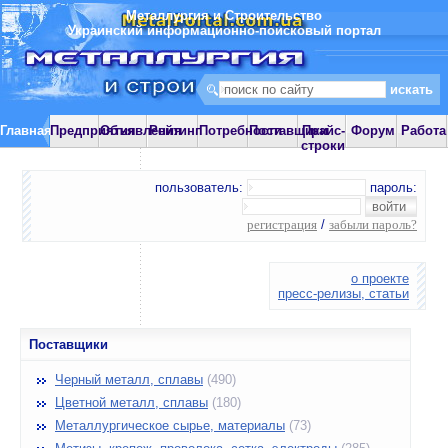
Металлургия и Строительство
Украинский информационно-поисковый портал
Главная
Предприятия
Объявления
Рейтинг
Потребности
Поставщики
Прайс-
Форум
Работа
строки
пользователь:
пароль:
регистрация
/
забыли пароль?
о проекте
пресс-релизы, статьи
Поставщики
Черный металл, сплавы
(490)
Цветной металл, сплавы
(180)
Металлургическое сырье, материалы
(73)