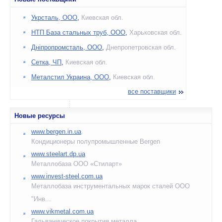
Укрсталь, ООО
,
Киевская обл.
НТП База стальных труб, ООО
,
Харьковская обл.
Дніпропромсталь, ООО
,
Днепропетровская обл.
Сетка, ЧП
,
Киевская обл.
Металстил Украина, ООО
,
Киевская обл.
все поставщики
Новые ресурсы
www.bergen.in.ua
Кондиционеры полупромышленные Bergen
www.steelart.dp.ua
Металлобаза ООО «Стиларт»
www.invest-steel.com.ua
Металлобаза инструментальных марок сталей ООО
"Инв...
www.vikmetal.com.ua
Гальваническое покрытия металла