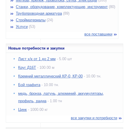
Метизы, крепеж, проволока, сетка, электроды
(285)
Станки, оборудование, комплектующие, инструмент
(80)
Трубопроводная арматура
(89)
Стройматериалы
(24)
Услуги
(53)
все поставщики
Новые потребности и закупки
Лист х/к от 1 до 2 мм
- 5.00 шт
Круг Д16Т
- 100.00 м
Кремний металлический КР-0, КР-00
- 10.00 тн.
Бой графита
- 10.00 тн.
медь, бронза, латунь, алюминий, аккумуляторы,
профиль, радиа
- 1.00 тн
Цинк
- 1000.00 кг
все закупки и потребности