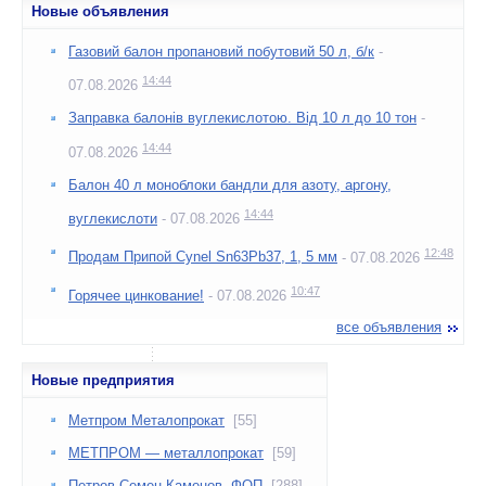
Новые объявления
Газовий балон пропановий побутовий 50 л, б/к
-
14:44
07.08.2026
Заправка балонів вуглекислотою. Від 10 л до 10 тон
-
14:44
07.08.2026
Балон 40 л моноблоки бандли для азоту, аргону,
14:44
вуглекислоти
- 07.08.2026
12:48
Продам Припой Cynel Sn63Pb37, 1, 5 мм
- 07.08.2026
10:47
Горячее цинкование!
- 07.08.2026
все объявления
Новые предприятия
Метпром Металопрокат
[55]
МЕТПРОМ — металлопрокат
[59]
Петров Семен Каменов, ФОП
[288]