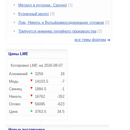
Металл в рулонах. Срочно!
[1]
Кузнечный молот
[3]
Лом, Никель и Вольфрамосодержащих сплавов
[2]
Требуется инженер литейного производства
[2]
все темы форума
Цены LME
Котировки LME на 2026-08-07
Алюминий
3259
18
Медь
14103.5
-7
Свинец
1884.5
-1
Никель
16762
-352
Олово
56095
-623
Цинк
3763.5
34.5
Новые поставщики