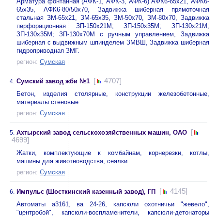
Арматура фонтанная (АФК-1, АФК-3, АФК-6) АФК6-65х21, АФК6-
65х35, АФК6-80/50х70, Задвижка шиберная прямоточная
стальная ЗМ-65х21, ЗМ-65х35, ЗМ-50х70, ЗМ-80х70, Задвижка
перфорационная ЗП-150х21М; ЗП-150х35М; ЗП-130х21М;
ЗП-130х35М; ЗП-130х70М с ручным управлением, Задвижка
шиберная с выдвижным шпинделем ЗМВШ, Задвижка шиберная
гидроприводная ЗМГ.
регион:
Сумская
[
4707]
Сумский завод жби №1
4.
Бетон, изделия столярные, конструкции железобетонные,
материалы стеновые
регион:
Сумская
[
Ахтырский завод сельскохозяйственных машин, ОАО
5.
4699]
Жатки, комплектующие к комбайнам, корнерезки, котлы,
машины для животноводства, сеялки
регион:
Сумская
[
4145]
Импульс (Шосткинский казенный завод), ГП
6.
Автоматы а3161, ва 24-26, капсюли охотничьи "жевело",
"центробой", капсюли-воспламенители, капсюли-детонаторы