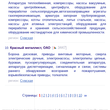
Аппаратура теплообменная, компрессоры, насосы вакуумные,
насосы центробежные, центрифуги, оборудование для
переработки сельхозпродукции,автогазозаправщики агрегаты
газоперекачивающие, арматура запорная трубопроводная,
компрессоры, котлы отопительные, литье стальное, насосы,
насосы для атомных электростанций, оборудование для
переработки и хранения сельскохозяйственной продукции,
оборудование нестандартное для химической промышленности.
регион:
Сумская
[
3447]
Красный металлист, ОАО
10.
Борона дисковая, приводы винтовые моторные, сверла
электрические ручные, электронасосы, электропилы цепные,
буровая, пускорегулирующая, соединительная аппаратура,
аппаратура диспетчеризации, сигнализации и связи, системы
раннего обнаружения возгорания и пожаротушения,
взрывобезопасные приводы, толкатели.
регион:
Сумская
Страницы:
1
|
2
|
3
|
4
|
5
|
6
|
7
|
8
|
9
|
10