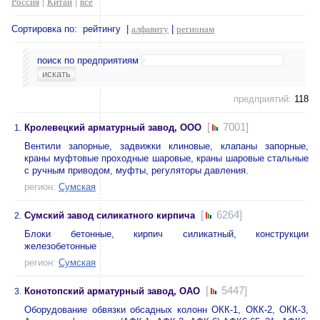
Россия
|
Китай
|
все
Сортировка по: рейтингу |
алфавиту
|
регионам
поиск по предприятиям
предприятий:
118
[
7001]
Кролевецкий арматурный завод, ООО
1.
Вентили запорные, задвижки клиновые, клапаны запорные,
краны муфтовые проходные шаровые, краны шаровые стальные
с ручным приводом, муфты, регуляторы давления.
регион:
Сумская
[
6264]
Сумский завод силикатного кирпича
2.
Блоки бетонные, кирпич силикатный, конструкции
железобетонные
регион:
Сумская
[
5447]
Конотопский арматурный завод, ОАО
3.
Оборудование обвязки обсадных колонн ОКК-1, ОКК-2, ОКК-3,