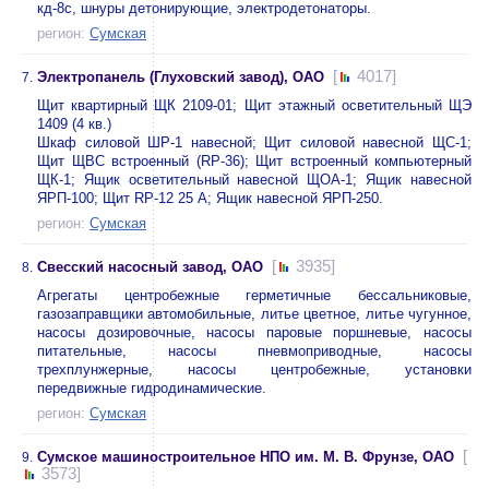
кд-8с, шнуры детонирующие, электродетонаторы.
регион:
Сумская
[
4017]
Электропанель (Глуховский завод), ОАО
7.
Щит квартирный ЩК 2109-01; Щит этажный осветительный ЩЭ
1409 (4 кв.)
Шкаф силовой ШР-1 навесной; Щит силовой навесной ЩС-1;
Щит ЩВС встроенный (RP-36); Щит встроенный компьютерный
ЩК-1; Ящик осветительный навесной ЩОА-1; Ящик навесной
ЯРП-100; Щит RP-12 25 А; Ящик навесной ЯРП-250.
регион:
Сумская
[
3935]
Свесский насосный завод, ОАО
8.
Агрегаты центробежные герметичные бессальниковые,
газозаправщики автомобильные, литье цветное, литье чугунное,
насосы дозировочные, насосы паровые поршневые, насосы
питательные, насосы пневмоприводные, насосы
трехплунжерные, насосы центробежные, установки
передвижные гидродинамические.
регион:
Сумская
[
Сумское машиностроительное НПО им. М. В. Фрунзе, ОАО
9.
3573]