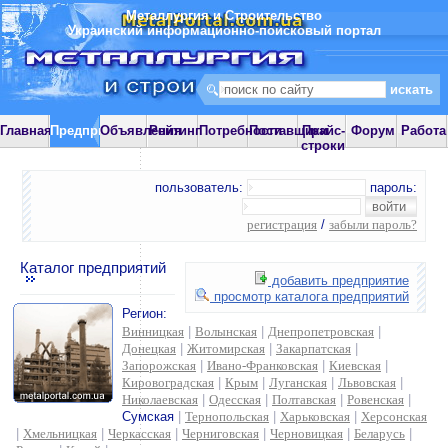
Металлургия и Строительство
Украинский информационно-поисковый портал
Главная
Предприятия
Объявления
Рейтинг
Потребности
Поставщики
Прайс-
Форум
Работа
строки
пользователь:
пароль:
регистрация
/
забыли пароль?
Каталог предприятий
добавить предприятие
просмотр каталога предприятий
Регион:
Винницкая
|
Волынская
|
Днепропетровская
|
Донецкая
|
Житомирская
|
Закарпатская
|
Запорожская
|
Ивано-Франковская
|
Киевская
|
Кировоградская
|
Крым
|
Луганская
|
Львовская
|
Николаевская
|
Одесская
|
Полтавская
|
Ровенская
|
Сумская
|
Тернопольская
|
Харьковская
|
Херсонская
|
Хмельницкая
|
Черкасская
|
Черниговская
|
Черновицкая
|
Беларусь
|