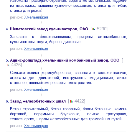
Автоматы правильно-отрезные, ворота металлические, изделия
из пластмасс, машины кузнечно-прессовые, станки для гибки,
станки для резки.
регион:
Хмельницкая
[
5230]
Шепетовский завод культиваторов, ОАО
4.
Запчасти к сельхозмашинам, прицепы автомобильные,
культиваторы, плуги, бороны дисковые
регион:
Хмельницкая
[
Адвис-допштадт хмельницкий комбайновый завод, ООО
5.
4436]
Сельхозтехника кормоуборочная, запчасти к сельхозтехнике,
агрегаты для двигателей, инструменты медицинские, литье
стальное, пневмокомпрессоры, электросталь
регион:
Хмельницкая
[
4422]
Завод железобетонных шпал
6.
Бетон строительный, бетон товарный, блоки бетонные, камень
бортовой, перемычки брусковые, плитка тротуарная,
теплоэнергия, шпалы железобетонные для трамвайных путей
регион:
Хмельницкая