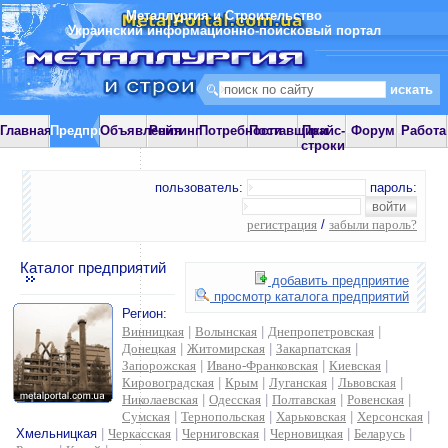
Металлургия и Строительство
Украинский информационно-поисковый портал
Главная
Предприятия
Объявления
Рейтинг
Потребности
Поставщики
Прайс-
Форум
Работа
строки
пользователь:
пароль:
регистрация
/
забыли пароль?
Каталог предприятий
добавить предприятие
просмотр каталога предприятий
Регион:
Винницкая
|
Волынская
|
Днепропетровская
|
Донецкая
|
Житомирская
|
Закарпатская
|
Запорожская
|
Ивано-Франковская
|
Киевская
|
Кировоградская
|
Крым
|
Луганская
|
Львовская
|
Николаевская
|
Одесская
|
Полтавская
|
Ровенская
|
Сумская
|
Тернопольская
|
Харьковская
|
Херсонская
|
Хмельницкая
|
Черкасская
|
Черниговская
|
Черновицкая
|
Беларусь
|