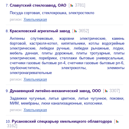
[
3781]
Славутский стеклозавод, ОАО
7.
Посуда сортовая, стеклокрошка, электростекло
регион:
Хмельницкая
[
3652]
Красиловский агрегатный завод
8.
Антенны спутниковые, жаровни электрические, камень
бортовой, кастрюля-котел, кипятильники, котлы водогрейные
электрические, лебедки ручные, лебедки рычажные, лодки,
мебель дачная, плиты дорожные, плиты тротуарные, плиты
электрические, поребрики, стеллажи бытовые универсальные,
счетчики газовые бытовые рл-4, счетчики газовые бытовые рл-6,
трубоочиститель, электрокотлы, элементы
электронагревательные
регион:
Хмельницкая
[
3307]
Дунаевецкий литейно-механический завод, ООО
9.
Задвижки чугунные, литье цветное, литье чугунное, поковки,
МИМ, мембраны, люки канализационные, колосники.
регион:
Хмельницкая
[
Русановский спецкарьер хмельницкого облавтодора
10.
3162]