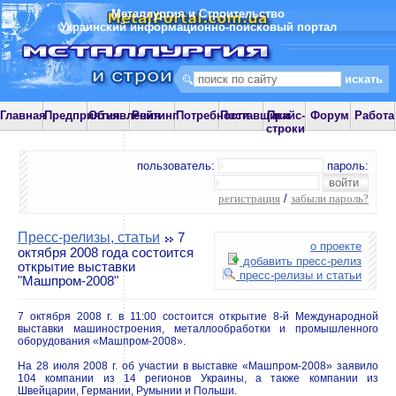
Металлургия и Строительство
Украинский информационно-поисковый портал
Главная
Предприятия
Объявления
Рейтинг
Потребности
Поставщики
Прайс-
Форум
Работа
строки
пользователь:
пароль:
регистрация
/
забыли пароль?
Пресс-релизы, статьи
7
о проекте
октября 2008 года состоится
добавить пресс-релиз
открытие выставки
пресс-релизы и статьи
"Машпром-2008"
7 октября 2008 г. в 11:00 состоится открытие 8-й Международной
выставки машиностроения, металлообработки и промышленного
оборудования «Машпром-2008».
На 28 июля 2008 г. об участии в выставке «Машпром-2008» заявило
104 компании из 14 регионов Украины, а также компании из
Швейцарии, Германии, Румынии и Польши.