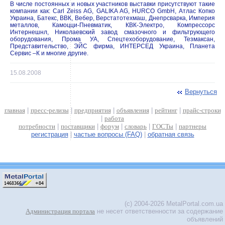
В числе постоянных и новых участников выставки присутствуют такие
компании как: Carl Zeiss AG, GALIKA AG, HURCO GmbH, Атлас Копко
Украина, Батекс, ВВК, Вебер, Верстатотехмаш, Днепрсварка, Империя
металлов, Камоцци-Пневматик, КВК-Электро, Компрессорс
Интернешнл, Николаевский завод смазочного и фильтрующего
оборудования, Прома УА, Спецтехоборудование, Тезмаксан,
Представительство, ЭЙС фирма, ИНТЕРСЕД Украина, Планета
Сервис –К и многие другие.
15.08.2008
Вернуться
главная
|
пресс-релизы
|
предприятия
|
объявления
|
рейтинг
|
прайс-строки
|
работа
потребности
|
поставщики
|
форум
|
словарь
|
ГОСТы
|
партнеры
регистрация
|
частые вопросы (FAQ)
|
обратная связь
(c) 2004-2026 MetalPortal.com.ua
Администрация портала
не несет ответственности за содержание
объявлений