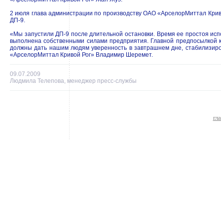
2 июля глава администрации по производству ОАО «АрселорМиттал Кри
ДП-9.
«Мы запустили ДП-9 после длительной остановки. Время ее простоя ис
выполнена собственными силами предприятия. Главной предпосылкой к 
должны дать нашим людям уверенность в завтрашнем дне, стабилизиро
«АрселорМиттал Кривой Рог» Владимир Шеремет.
09.07.2009
Людмила Телепова, менеджер пресс-службы
гл