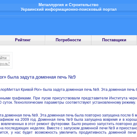
Металлургия и Строительство
Украинский информационно-поисковый портал
Рейтинг
Потребности
Поставщики
ароль?
г» была задута доменная печь №9
лорМиттал Кривой Рог» была задута доменная печь №9. Эта доменная печь б
нными графиками. При пуске присутствовали представители Института черно
20 суток. Технологические параметры соответствуют установленному режиму
а доменная печь №9. Эта доменная печь была повторно запущена после 6 ме
рафиком на 2009 год. Доменная печь №9 была запущена вовремя и в хорош
 вовлеченных в этот ремонт футеровки. Было решено запустить повторно 
на последующих неделях. Вместе с запуском доменной печи №9 и приостанов
шится, у нас будет возможность увеличить продуктивность доменной печ