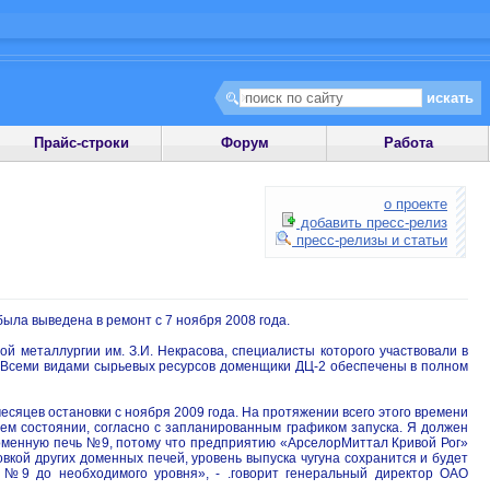
Прайс-строки
Форум
Работа
о проекте
добавить пресс-релиз
пресс-релизы и статьи
ыла выведена в ремонт c 7 ноября 2008 года.
й металлургии им. З.И. Некрасова, специалисты которого участвовали в
. Всеми видами сырьевых ресурсов доменщики ДЦ-2 обеспечены в полном
сяцев остановки с ноября 2009 года. На протяжении всего этого времени
ем состоянии, согласно с запланированным графиком запуска. Я должен
доменную печь №9, потому что предприятию «АрселорМиттал Кривой Рог»
кой других доменных печей, уровень выпуска чугуна сохранится и будет
и №9 до необходимого уровня», - .говорит генеральный директор ОАО