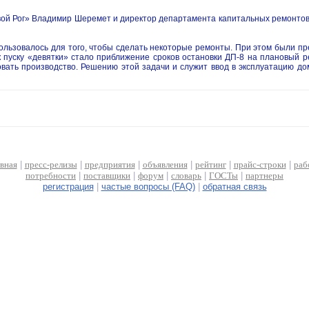
вой Рог» Владимир Шеремет и директор департамента капитальных ремонтов
пользовалось для того, чтобы сделать некоторые ремонты. При этом были п
пуску «девятки» стало приближение сроков остановки ДП-8 на плановый ре
вать производство. Решению этой задачи и служит ввод в эксплуатацию до
авная
|
пресс-релизы
|
предприятия
|
объявления
|
рейтинг
|
прайс-строки
|
раб
потребности
|
поставщики
|
форум
|
словарь
|
ГОСТы
|
партнеры
регистрация
|
частые вопросы (FAQ)
|
обратная связь