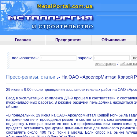
Главная
Предприятия
Объявления
пользователь:
пароль:
регистрация
/
забыли п
Пресс-релизы, статьи
На ОАО «АрселорМиттал Кривой Ро
29 июня в 9.00 после проведения восстановительных работ на ОАО «Арсе
Ввод в эксплуатацию комплекса ДП-9 прошел в соответствии с составле
пусконаладочных работах. В режиме раздувки печь должна находиться 
объеме.
«В понедельник, 29 июня на ОАО «АрселорМиттал Кривой Рог» была задут
на доменной печи проводился ремонт в соответствии с составленным г
подчеркнуть еще раз компетентность и профессионализм наших команд,
придется остановить две другие доменные печи для планового ремонта 
составлять около 400 тыс. тонн в месяц. Если спрос на рынке улуч
«АрселорМиттал Кривой Рог» Жан Жуэ.