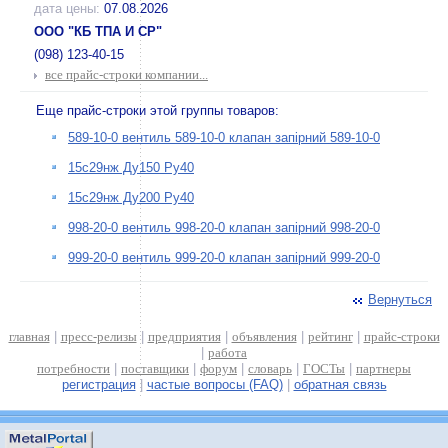
дата цены:
07.08.2026
ООО "КБ ТПА И СР"
(098) 123-40-15
все прайс-строки компании...
Еще прайс-строки этой группы товаров:
589-10-0 вентиль 589-10-0 клапан запірний 589-10-0
15с29нж Ду150 Ру40
15с29нж Ду200 Ру40
998-20-0 вентиль 998-20-0 клапан запірний 998-20-0
999-20-0 вентиль 999-20-0 клапан запірний 999-20-0
Вернуться
главная
|
пресс-релизы
|
предприятия
|
объявления
|
рейтинг
|
прайс-строки
|
работа
потребности
|
поставщики
|
форум
|
словарь
|
ГОСТы
|
партнеры
регистрация
|
частые вопросы (FAQ)
|
обратная связь