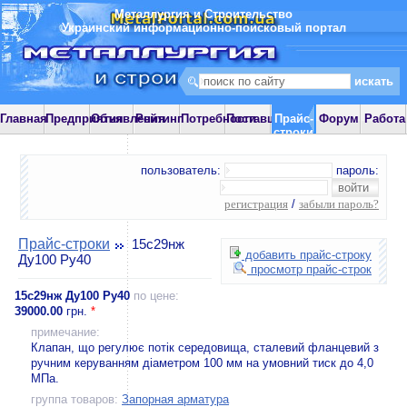
Металлургия и Строительство
Украинский информационно-поисковый портал
Главная
Предприятия
Объявления
Рейтинг
Потребности
Поставщики
Прайс-
Форум
Работа
строки
пользователь:
пароль:
регистрация
/
забыли пароль?
Прайс-строки
15с29нж
добавить прайс-строку
Ду100 Ру40
просмотр прайс-строк
15с29нж Ду100 Ру40
по цене:
39000.00
грн.
*
примечание:
Клапан, що регулює потік середовища, сталевий фланцевий з
ручним керуванням діаметром 100 мм на умовний тиск до 4,0
МПа.
группа товаров:
Запорная арматура