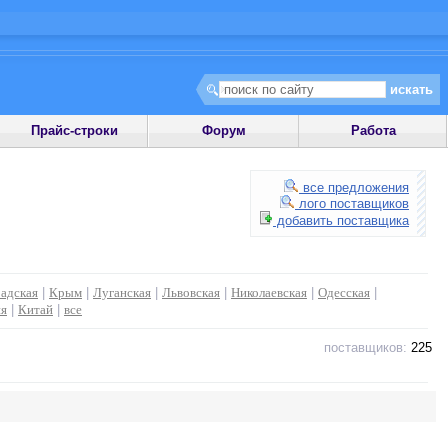
Прайс-строки
Форум
Работа
все предложения
лого поставщиков
добавить поставщика
адская
|
Крым
|
Луганская
|
Львовская
|
Николаевская
|
Одесская
|
ия
|
Китай
|
все
поставщиков:
225