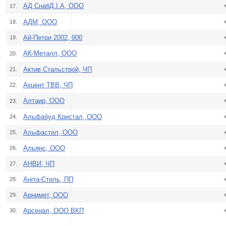
АД СнабД.І.А, ООО
17.
АДМ, ООО
18.
Ай-Петри 2002, 000
19.
АК-Металл, ООО
20.
Актив Стальстрой, ЧП
21.
Акцент ТВВ, ЧП
22.
Алтаир, ООО
23.
Альфабуд Кристал, ООО
24.
Альфастил, ООО
25.
Альянс, ООО
26.
АНВИ, ЧП
27.
Аніта-Стиль, ПП
28.
Арнимет, ООО
29.
Арсенал, ООО ВКП
30.