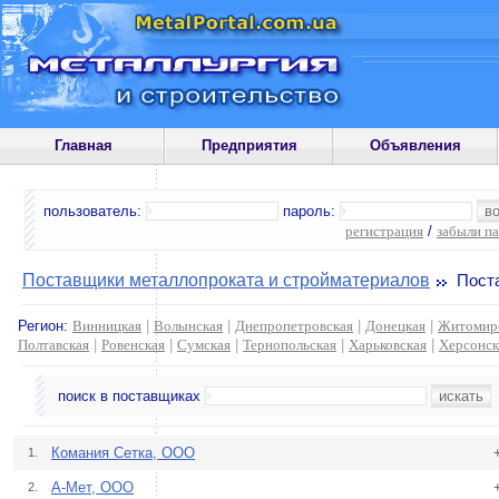
Главная
Предприятия
Объявления
пользователь:
пароль:
регистрация
/
забыли п
Поставщики металлопроката и стройматериалов
Поста
Регион:
Винницкая
|
Волынская
|
Днепропетровская
|
Донецкая
|
Житомир
Полтавская
|
Ровенская
|
Сумская
|
Тернопольская
|
Харьковская
|
Херсонск
поиск в поставщиках
Комания Сетка, ООО
1.
A-Mет, OOO
2.