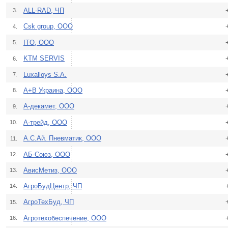
ALL-RAD, ЧП
3.
Csk group, ООО
4.
ITO, OOO
5.
KTM SERVIS
6.
Luxalloys S.A.
7.
А+В Украина, ООО
8.
А-декамет, ООО
9.
А-трейд, ООО
10.
А.С.Ай. Пневматик, ООО
11.
АБ-Союз, ООО
12.
АвисМетиз, ООО
13.
АгроБудЦентр, ЧП
14.
АгроТехБуд, ЧП
15.
Агротехобеспечение, ООО
16.