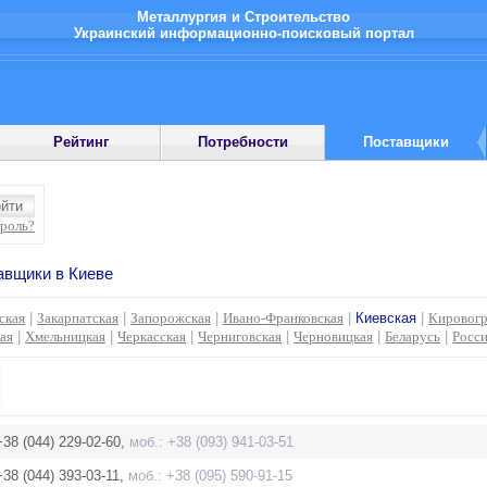
Металлургия и Строительство
Украинский информационно-поисковый портал
Рейтинг
Потребности
Поставщики
ароль?
вщики в Киеве
ская
|
Закарпатская
|
Запорожская
|
Ивано-Франковская
|
Киевская
|
Кировогр
ая
|
Хмельницкая
|
Черкасская
|
Черниговская
|
Черновицкая
|
Беларусь
|
Росс
+38 (044) 229-02-60,
моб.: +38 (093) 941-03-51
+38 (044) 393-03-11,
моб.: +38 (095) 590-91-15