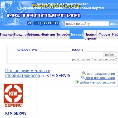
Металлургия и Строительство
Украинский информационно-поисковый портал
Главная
Предприятия
Объявления
Рейтинг
Потребности
Поставщики
Прайс-
Форум
Ра
строки
пользователь:
пароль:
регистрация
/
забыли пароль?
Поставщики металла и
все предложения
стройматериалов
KTM SERVIS
лого поставщиков
добавить поставщика
KTM SERVIS