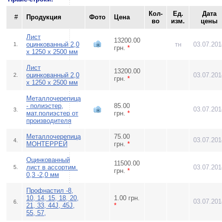
Кол-
Ед.
Дата
#
Продукция
Фото
Цена
во
изм.
цены
Лист
13200.00
оцинкованный 2,0
тн
03.07.201
1.
грн.
*
х 1250 х 2500 мм
Лист
13200.00
оцинкованный 2,0
03.07.201
2.
грн.
*
х 1250 х 2500 мм
Металлочерепица
- полиэстер,
85.00
03.07.201
3.
мат.полиэстер от
грн.
*
производителя
Металлочерепица
75.00
03.07.201
4.
МОНТЕРРЕЙ
грн.
*
Оцинкованный
11500.00
лист в ассортим.
03.07.201
5.
грн.
*
0,3 -2,0 мм
Профнастил -8,
10, 14, 15, 18, 20,
1.00 грн.
03.07.201
6.
21, 33, 44J, 45J,
*
55, 57,