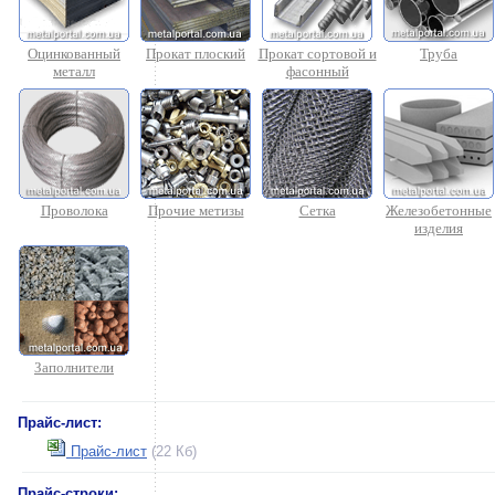
Оцинкованный
Прокат плоский
Прокат сортовой и
Труба
металл
фасонный
Проволока
Прочие метизы
Сетка
Железобетонные
изделия
Заполнители
Прайс-лист:
Прайс-лист
(22 Кб)
Прайс-строки: