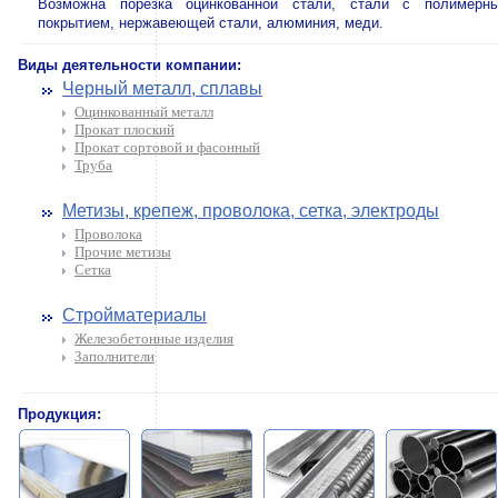
Возможна порезка оцинкованной стали, стали с полимерн
покрытием, нержавеющей стали, алюминия, меди.
Виды деятельности компании:
Черный металл, сплавы
Оцинкованный металл
Прокат плоский
Прокат сортовой и фасонный
Труба
Метизы, крепеж, проволока, сетка, электроды
Проволока
Прочие метизы
Сетка
Стройматериалы
Железобетонные изделия
Заполнители
Продукция: