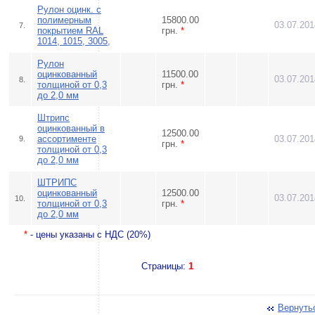
Рулон оцинк. с
полимерным
15800.00
03.07.201
7.
покрытием RAL
грн.
*
1014, 1015, 3005,
Рулон
оцинкованный
11500.00
03.07.201
8.
толщиной от 0,3
грн.
*
до 2,0 мм
Штрипс
оцинкованный в
12500.00
ассортименте
03.07.201
9.
грн.
*
толщиной от 0,3
до 2,0 мм
ШТРИПС
оцинкованный
12500.00
03.07.201
10.
толщиной от 0,3
грн.
*
до 2,0 мм
*
- цены указаны с НДС (20%)
Страницы:
1
Вернуть