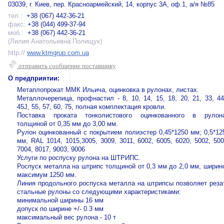
03039, г. Киев, пер. Красноармейский, 14, корпус 3А, оф.1, а/я №85
тел.:
+38 (067) 442-36-21
факс:
+38 (044) 499-37-94
моб.:
+38 (067) 442-36-21
(Лилия Анатольевна Полищук)
http://
www.ktmgrup.com.ua
отправить сообщение поставщику
О предприятии:
Метаплопрокат ММК Ильича, оцинковка в рулонах, листах.
Металлочерепица, профнастил - 8, 10, 14, 15, 18, 20, 21, 33, 44
45J, 55, 57, 60, 75, полная комплектация кровли.
Поставка проката тонколистового оцинкованного в рулон
толщиной от 0,35 мм до 3,00 мм.
Рулон оцинкованный с покрытием полиэстер 0,45*1250 мм; 0,5*12
мм, RAL 1014, 1015,3005, 3009, 3011, 6002, 6005, 6020, 5002, 500
7004, 8017, 9003, 9006
Услуги по роспуску рулона на ШТРИПС.
Роспуск металла на штрипс толщиной от 0,3 мм до 2,0 мм, ширин
максимум 1250 мм.
Линия продольного роспуска металла на штрипсы позволяет реза
стальные рулоны со следующими характеристиками:
минимальной ширины 16 мм
допуск по ширине +/- 0.3 мм
максимальный вес рулона - 10 т