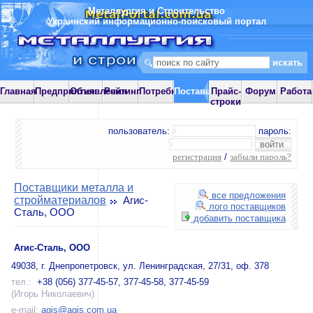
Металлургия и Строительство
Украинский информационно-поисковый портал
Главная
Предприятия
Объявления
Рейтинг
Потребности
Поставщики
Прайс-
Форум
Работа
строки
пользователь:
пароль:
регистрация
/
забыли пароль?
Поставщики металла и
все предложения
стройматериалов
Агис-
лого поставщиков
Сталь, ООО
добавить поставщика
Агис-Сталь, ООО
49038, г. Днепропетровск, ул. Ленинградская, 27/31, оф. 378
тел.:
+38 (056) 377-45-57, 377-45-58, 377-45-59
(Игорь Николаевич)
e-mail:
agis@agis.com.ua