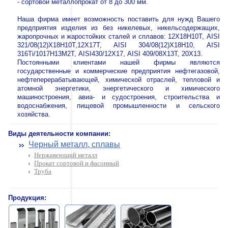
- сортовой металлопрокат от 8 до 300 мм.
Наша фирма имеет возможность поставить для нужд Вашего
предприятия изделия из без никелевых, никельсодержащих,
жаропрочных и жаростойких сталей и сплавов: 12Х18Н10Т, AISI
321/08(12)Х18Н10Т,12Х17Т, AISI 304/08(12)Х18Н10, AISI
316Ti/1017Н13М2Т, AISI430/12Х17, AISI 409/08Х13Т, 20Х13.
Постоянными клиентами нашей фирмы являются
государственные и коммерческие предприятия нефтегазовой,
нефтеперерабатывающей, химической отраслей, тепловой и
атомной энергетики, энергетического и химического
машиностроения, авиа- и судостроения, строительства и
водоснабжения, пищевой промышленности и сельского
хозяйства.
Виды деятельности компании:
Черный металл, сплавы
Нержавеющий металл
Прокат сортовой и фасонный
Труба
Продукция: