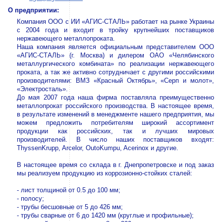
О предприятии:
Компания ООО с ИИ «АГИС-СТАЛЬ» работает на рынке Украины
с 2004 года и входит в тройку крупнейших поставщиков
нержавеющего металлопроката.
Наша компания является официальным представителем ООО
«АГИС-СТАЛЬ» (г. Москва) и дилером ОАО «Челябинского
металлургического комбината» по реализации нержавеющего
проката, а так же активно сотрудничает с другими российскими
производителями: ВМЗ «Красный Октябрь», «Серп и молот»,
«Электросталь».
До мая 2007 года наша фирма поставляла преимущественно
металлопрокат российского производства. В настоящее время,
в результате изменений в менеджменте нашего предприятия, мы
можем предложить потребителям широкий ассортимент
продукции как российских, так и лучших мировых
производителей. В число наших поставщиков входят:
ThyssenKrupp, Arcelor, OutoKumpu, Acerinox и другие.
В настоящее время со склада в г. Днепропетровске и под заказ
мы реализуем продукцию из коррозионно-стойких сталей:
- лист толщиной от 0.5 до 100 мм;
- полосу;
- трубы бесшовные от 5 до 426 мм;
- трубы сварные от 6 до 1420 мм (круглые и профильные);