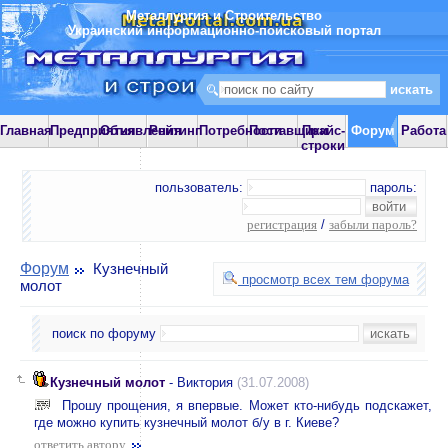
Металлургия и Строительство
Украинский информационно-поисковый портал
Главная
Предприятия
Объявления
Рейтинг
Потребности
Поставщики
Прайс-
Форум
Работа
строки
пользователь:
пароль:
регистрация
/
забыли пароль?
Форум
Кузнечный
просмотр всех тем форума
молот
поиск по форуму
Кузнечный молот
- Виктория
(31.07.2008)
Прошу прощения, я впервые. Может кто-нибудь подскажет,
где можно купить кузнечный молот б/у в г. Киеве?
ответить автору