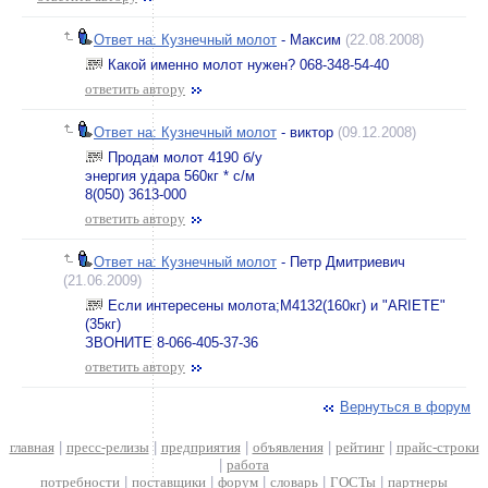
Ответ на: Кузнечный молот
- Максим
(22.08.2008)
Какой именно молот нужен? 068-348-54-40
ответить автору
Ответ на: Кузнечный молот
- виктор
(09.12.2008)
Продам молот 4190 б/у
энергия удара 560кг * с/м
8(050) 3613-000
ответить автору
Ответ на: Кузнечный молот
- Петр Дмитриевич
(21.06.2009)
Если интересены молота;М4132(160кг) и "ARIETE"
(35кг)
ЗВОНИТЕ 8-066-405-37-36
ответить автору
Вернуться в форум
главная
|
пресс-релизы
|
предприятия
|
объявления
|
рейтинг
|
прайс-строки
|
работа
потребности
|
поставщики
|
форум
|
словарь
|
ГОСТы
|
партнеры