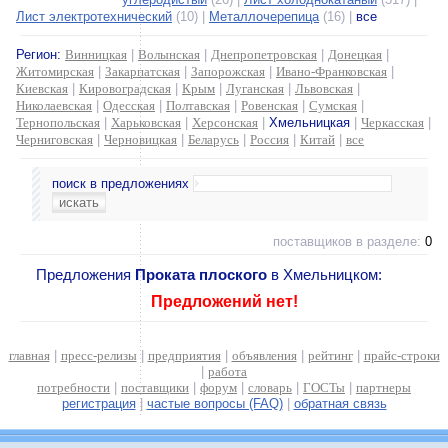
Лист электротехнический
(10) |
Металлочерепица
(16) |
все
Регион:
Винницкая
|
Волынская
|
Днепропетровская
|
Донецкая
|
Житомирская
|
Закарпатская
|
Запорожская
|
Ивано-Франковская
|
Киевская
|
Кировоградская
|
Крым
|
Луганская
|
Львовская
|
Николаевская
|
Одесская
|
Полтавская
|
Ровенская
|
Сумская
|
Тернопольская
|
Харьковская
|
Херсонская
|
Хмельницкая
|
Черкасская
|
Черниговская
|
Черновицкая
|
Беларусь
|
Россия
|
Китай
|
все
поиск в предложениях
поставщиков в разделе:
0
Предложения
Проката плоского
в Хмельницком:
Предложений нет!
главная
|
пресс-релизы
|
предприятия
|
объявления
|
рейтинг
|
прайс-строки
|
работа
потребности
|
поставщики
|
форум
|
словарь
|
ГОСТы
|
партнеры
регистрация
|
частые вопросы (FAQ)
|
обратная связь