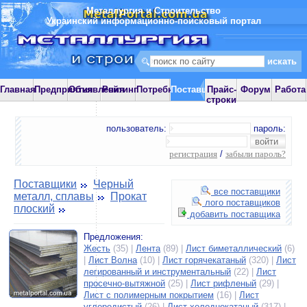
Металлургия и Строительство
Украинский информационно-поисковый портал
Главная
Предприятия
Объявления
Рейтинг
Потребности
Поставщики
Прайс-
Форум
Работа
строки
пользователь:
пароль:
регистрация
/
забыли пароль?
Поставщики
Черный
все поставщики
металл, сплавы
Прокат
лого поставщиков
плоский
добавить поставщика
Предложения:
Жесть
(35) |
Лента
(89) |
Лист биметаллический
(6)
|
Лист Волна
(10) |
Лист горячекатаный
(320) |
Лист
легированный и инструментальный
(22) |
Лист
просечно-вытяжной
(25) |
Лист рифленый
(29) |
Лист с полимерным покрытием
(16) |
Лист
углеродистый
(26) |
Лист холоднокатаный
(317) |