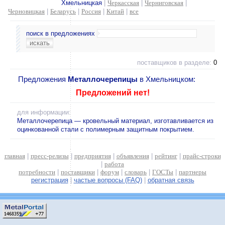
Хмельницкая
|
Черкасская
|
Черниговская
|
Черновицкая
|
Беларусь
|
Россия
|
Китай
|
все
поиск в предложениях
поставщиков в разделе:
0
Предложения
Металлочерепицы
в Хмельницком:
Предложений нет!
для информации:
Металлочерепица — кровельный материал, изготавливается из
оцинкованной стали с полимерным защитным покрытием.
главная
|
пресс-релизы
|
предприятия
|
объявления
|
рейтинг
|
прайс-строки
|
работа
потребности
|
поставщики
|
форум
|
словарь
|
ГОСТы
|
партнеры
регистрация
|
частые вопросы (FAQ)
|
обратная связь