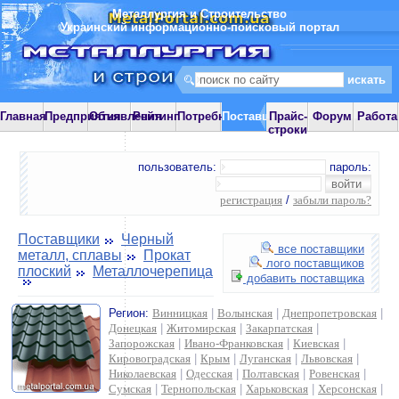
Металлургия и Строительство
Украинский информационно-поисковый портал
Главная
Предприятия
Объявления
Рейтинг
Потребности
Поставщики
Прайс-
Форум
Работа
строки
пользователь:
пароль:
регистрация
/
забыли пароль?
Поставщики
Черный
все поставщики
металл, сплавы
Прокат
лого поставщиков
плоский
Металлочерепица
добавить поставщика
Регион:
Винницкая
|
Волынская
|
Днепропетровская
|
Донецкая
|
Житомирская
|
Закарпатская
|
Запорожская
|
Ивано-Франковская
|
Киевская
|
Кировоградская
|
Крым
|
Луганская
|
Львовская
|
Николаевская
|
Одесская
|
Полтавская
|
Ровенская
|
Сумская
|
Тернопольская
|
Харьковская
|
Херсонская
|