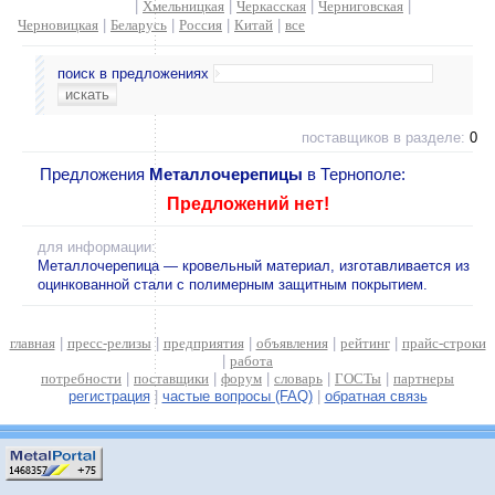
|
Хмельницкая
|
Черкасская
|
Черниговская
|
Черновицкая
|
Беларусь
|
Россия
|
Китай
|
все
поиск в предложениях
поставщиков в разделе:
0
Предложения
Металлочерепицы
в Тернополе:
Предложений нет!
для информации:
Металлочерепица — кровельный материал, изготавливается из
оцинкованной стали с полимерным защитным покрытием.
главная
|
пресс-релизы
|
предприятия
|
объявления
|
рейтинг
|
прайс-строки
|
работа
потребности
|
поставщики
|
форум
|
словарь
|
ГОСТы
|
партнеры
регистрация
|
частые вопросы (FAQ)
|
обратная связь