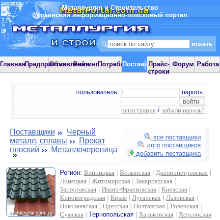
Металлургия и Строительство
Украинский информационно-поисковый портал
Главная
Предприятия
Объявления
Рейтинг
Потребности
Поставщики
Прайс-
Форум
Работа
строки
пользователь:
пароль:
регистрация
/
забыли пароль?
Поставщики
Черный
все поставщики
металл, сплавы
Прокат
лого поставщиков
плоский
Металлочерепица
добавить поставщика
Регион:
Винницкая
|
Волынская
|
Днепропетровская
|
Донецкая
|
Житомирская
|
Закарпатская
|
Запорожская
|
Ивано-Франковская
|
Киевская
|
Кировоградская
|
Крым
|
Луганская
|
Львовская
|
Николаевская
|
Одесская
|
Полтавская
|
Ровенская
|
Сумская
|
Тернопольская
|
Харьковская
|
Херсонская