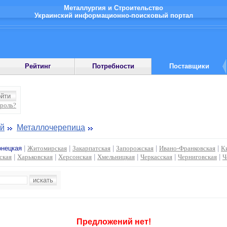
Металлургия и Строительство
Украинский информационно-поисковый портал
Рейтинг
Потребности
Поставщики
ароль?
ий
Металлочерепица
онецкая
|
Житомирская
|
Закарпатская
|
Запорожская
|
Ивано-Франковская
|
К
ская
|
Харьковская
|
Херсонская
|
Хмельницкая
|
Черкасская
|
Черниговская
|
Ч
Предложений нет!