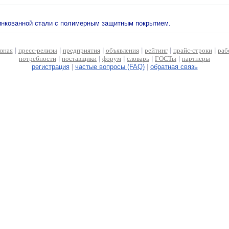
инкованной стали с полимерным защитным покрытием.
авная
|
пресс-релизы
|
предприятия
|
объявления
|
рейтинг
|
прайс-строки
|
раб
потребности
|
поставщики
|
форум
|
словарь
|
ГОСТы
|
партнеры
регистрация
|
частые вопросы (FAQ)
|
обратная связь