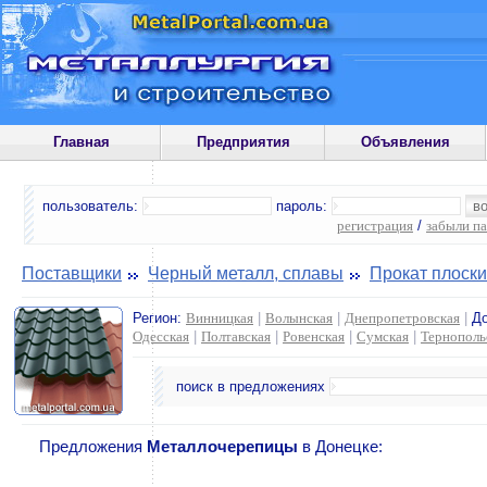
Главная
Предприятия
Объявления
пользователь:
пароль:
регистрация
/
забыли п
Поставщики
Черный металл, сплавы
Прокат плоск
Регион:
Винницкая
|
Волынская
|
Днепропетровская
|
Д
Одесская
|
Полтавская
|
Ровенская
|
Сумская
|
Тернополь
поиск в предложениях
Предложения
Металлочерепицы
в Донецке: