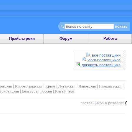
Прайс-строки
Форум
Работа
все поставщики
лого поставщиков
добавить поставщика
иевская
|
Кировоградская
|
Крым
|
Луганская
|
Львовская
|
Николаевская
|
ерновицкая
|
Беларусь
|
Россия
|
Китай
|
все
поставщиков в разделе:
0