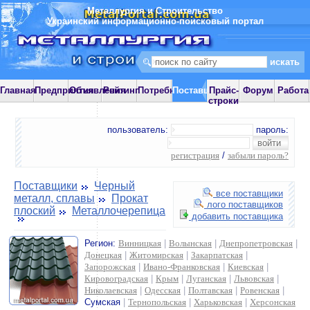
Металлургия и Строительство
Украинский информационно-поисковый портал
Главная
Предприятия
Объявления
Рейтинг
Потребности
Поставщики
Прайс-
Форум
Работа
строки
пользователь:
пароль:
регистрация
/
забыли пароль?
Поставщики
Черный
все поставщики
металл, сплавы
Прокат
лого поставщиков
плоский
Металлочерепица
добавить поставщика
Регион:
Винницкая
|
Волынская
|
Днепропетровская
|
Донецкая
|
Житомирская
|
Закарпатская
|
Запорожская
|
Ивано-Франковская
|
Киевская
|
Кировоградская
|
Крым
|
Луганская
|
Львовская
|
Николаевская
|
Одесская
|
Полтавская
|
Ровенская
|
Сумская
|
Тернопольская
|
Харьковская
|
Херсонская