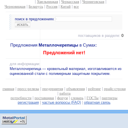
|
Хмельницкая
|
Черкасская
|
Черниговская
|
Черновицкая
|
Беларусь
|
Россия
|
Китай
|
все
поиск в предложениях
поставщиков в разделе:
0
Предложения
Металлочерепицы
в Сумах:
Предложений нет!
для информации:
Металлочерепица — кровельный материал, изготавливается из
оцинкованной стали с полимерным защитным покрытием.
главная
|
пресс-релизы
|
предприятия
|
объявления
|
рейтинг
|
прайс-строки
|
работа
потребности
|
поставщики
|
форум
|
словарь
|
ГОСТы
|
партнеры
регистрация
|
частые вопросы (FAQ)
|
обратная связь