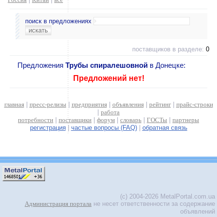
поиск в предложениях
поставщиков в разделе:
0
Предложения
Трубы спиралешовной
в Донецке:
Предложений нет!
главная
|
пресс-релизы
|
предприятия
|
объявления
|
рейтинг
|
прайс-строки
|
работа
потребности
|
поставщики
|
форум
|
словарь
|
ГОСТы
|
партнеры
регистрация
|
частые вопросы (FAQ)
|
обратная связь
(c) 2004-2026 MetalPortal.com.ua
Администрация портала
не несет ответственности за содержание
объявлений