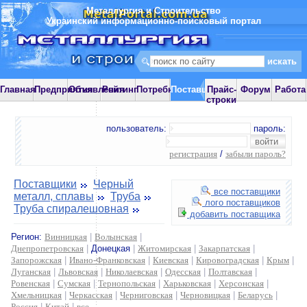
Металлургия и Строительство
Украинский информационно-поисковый портал
Главная
Предприятия
Объявления
Рейтинг
Потребности
Поставщики
Прайс-
Форум
Работа
строки
пользователь:
пароль:
регистрация
/
забыли пароль?
Поставщики
Черный
все поставщики
металл, сплавы
Труба
лого поставщиков
Труба спиралешовная
добавить поставщика
Регион:
Винницкая
|
Волынская
|
Днепропетровская
|
Донецкая
|
Житомирская
|
Закарпатская
|
Запорожская
|
Ивано-Франковская
|
Киевская
|
Кировоградская
|
Крым
|
Луганская
|
Львовская
|
Николаевская
|
Одесская
|
Полтавская
|
Ровенская
|
Сумская
|
Тернопольская
|
Харьковская
|
Херсонская
|
Хмельницкая
|
Черкасская
|
Черниговская
|
Черновицкая
|
Беларусь
|
Россия
|
Китай
|
все