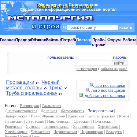
Металлургия и Строительство
Украинский информационно-поисковый портал
Главная
Предприятия
Объявления
Рейтинг
Потребности
Поставщики
Прайс-
Форум
Работа
строки
пользователь:
пароль:
регистрация
/
забыли пароль?
Поставщики
Черный
все поставщики
металл, сплавы
Труба
лого поставщиков
Труба спиралешовная
добавить поставщика
Регион:
Винницкая
|
Волынская
|
Днепропетровская
|
Донецкая
|
Житомирская
|
Закарпатская
|
Запорожская
|
Ивано-Франковская
|
Киевская
|
Кировоградская
|
Крым
|
Луганская
|
Львовская
|
Николаевская
|
Одесская
|
Полтавская
|
Ровенская
|
Сумская
|
Тернопольская
|
Харьковская
|
Херсонская
|
Хмельницкая
|
Черкасская
|
Черниговская
|
Черновицкая
|
Беларусь
|
Россия
|
Китай
|
все