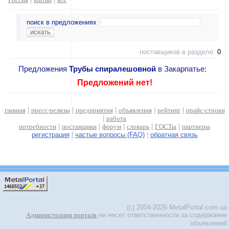
поиск в предложениях
поставщиков в разделе:
0
Предложения
Трубы спиралешовной
в Закарпатье:
Предложений нет!
главная
|
пресс-релизы
|
предприятия
|
объявления
|
рейтинг
|
прайс-строки
|
работа
потребности
|
поставщики
|
форум
|
словарь
|
ГОСТы
|
партнеры
регистрация
|
частые вопросы (FAQ)
|
обратная связь
(c) 2004-2026 MetalPortal.com.ua
Администрация портала
не несет ответственности за содержание
объявлений