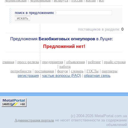
Черниговская
|
Черновицкая
|
Беларусь
|
Россия
|
Китай
|
все
поиск в предложениях
поставщиков в разделе:
0
Предложения
Безобжиговых огнеупоров
в Луцке:
Предложений нет!
главная
|
пресс-релизы
|
предприятия
|
объявления
|
рейтинг
|
прайс-строки
|
работа
потребности
|
поставщики
|
форум
|
словарь
|
ГОСТы
|
партнеры
регистрация
|
частые вопросы (FAQ)
|
обратная связь
(c) 2004-2026 MetalPortal.com.ua
Администрация портала
не несет ответственности за содержание
объявлений