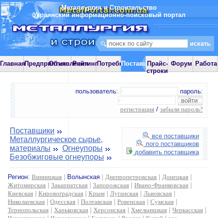
Металлургия и Строительство
Украинский информационно-поисковый портал
Главная
Предприятия
Объявления
Рейтинг
Потребности
Поставщики
Прайс-
Форум
Работа
строки
пользователь:
пароль:
регистрация
/
забыли пароль?
Поставщики
все поставщики
Металлургическое сырье,
лого поставщиков
материалы
Огнеупоры
добавить поставщика
Безобжиговые огнеупоры
Регион:
Винницкая
|
Волынская
|
Днепропетровская
|
Донецкая
|
Житомирская
|
Закарпатская
|
Запорожская
|
Ивано-Франковская
|
Киевская
|
Кировоградская
|
Крым
|
Луганская
|
Львовская
|
Николаевская
|
Одесская
|
Полтавская
|
Ровенская
|
Сумская
|
Тернопольская
|
Харьковская
|
Херсонская
|
Хмельницкая
|
Черкасская
|