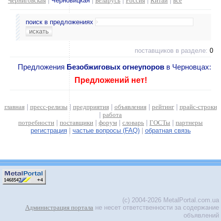
Черниговская
|
Черновицкая
|
Беларусь
|
Россия
|
Китай
|
все
поиск в предложениях
поставщиков в разделе:
0
Предложения
Безобжиговых огнеупоров
в Черновцах:
Предложений нет!
главная
|
пресс-релизы
|
предприятия
|
объявления
|
рейтинг
|
прайс-строки
|
работа
потребности
|
поставщики
|
форум
|
словарь
|
ГОСТы
|
партнеры
регистрация
|
частые вопросы (FAQ)
|
обратная связь
(c) 2004-2026 MetalPortal.com.ua
Администрация портала
не несет ответственности за содержание
объявлений