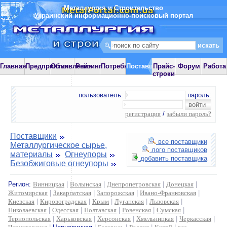
Металлургия и Строительство
Украинский информационно-поисковый портал
Главная
Предприятия
Объявления
Рейтинг
Потребности
Поставщики
Прайс-
Форум
Работа
строки
пользователь:
пароль:
регистрация
/
забыли пароль?
Поставщики
все поставщики
Металлургическое сырье,
лого поставщиков
материалы
Огнеупоры
добавить поставщика
Безобжиговые огнеупоры
Регион:
Винницкая
|
Волынская
|
Днепропетровская
|
Донецкая
|
Житомирская
|
Закарпатская
|
Запорожская
|
Ивано-Франковская
|
Киевская
|
Кировоградская
|
Крым
|
Луганская
|
Львовская
|
Николаевская
|
Одесская
|
Полтавская
|
Ровенская
|
Сумская
|
Тернопольская
|
Харьковская
|
Херсонская
|
Хмельницкая
|
Черкасская
|