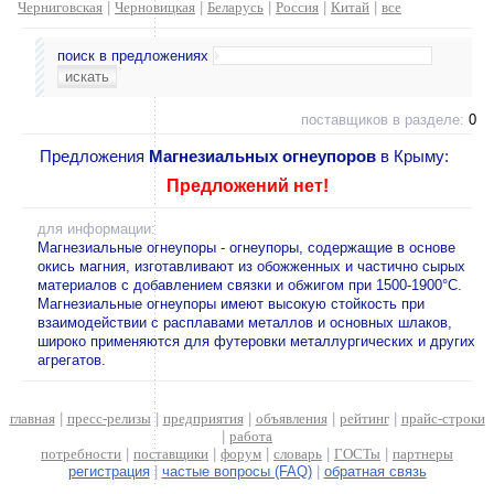
Черниговская
|
Черновицкая
|
Беларусь
|
Россия
|
Китай
|
все
поиск в предложениях
поставщиков в разделе:
0
Предложения
Магнезиальных огнеупоров
в Крыму:
Предложений нет!
для информации:
Магнезиальные огнеупоры - огнеупоры, содержащие в основе
окись магния, изготавливают из обожженных и частично сырых
материалов с добавлением связки и обжигом при 1500-1900°С.
Магнезиальные огнеупоры имеют высокую стойкость при
взаимодействии с расплавами металлов и основных шлаков,
широко применяются для футеровки металлургических и других
агрегатов.
главная
|
пресс-релизы
|
предприятия
|
объявления
|
рейтинг
|
прайс-строки
|
работа
потребности
|
поставщики
|
форум
|
словарь
|
ГОСТы
|
партнеры
регистрация
|
частые вопросы (FAQ)
|
обратная связь