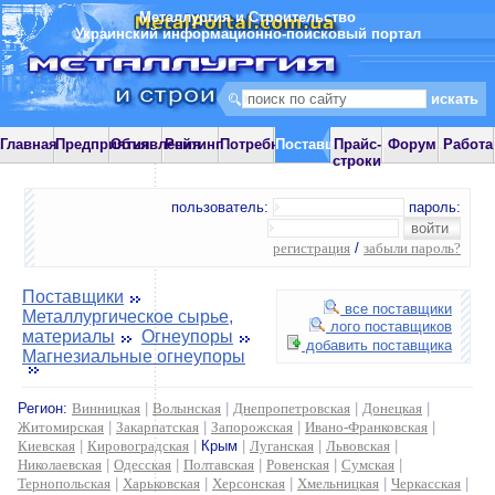
Металлургия и Строительство
Украинский информационно-поисковый портал
Главная
Предприятия
Объявления
Рейтинг
Потребности
Поставщики
Прайс-
Форум
Работа
строки
пользователь:
пароль:
регистрация
/
забыли пароль?
Поставщики
все поставщики
Металлургическое сырье,
лого поставщиков
материалы
Огнеупоры
добавить поставщика
Магнезиальные огнеупоры
Регион:
Винницкая
|
Волынская
|
Днепропетровская
|
Донецкая
|
Житомирская
|
Закарпатская
|
Запорожская
|
Ивано-Франковская
|
Киевская
|
Кировоградская
|
Крым
|
Луганская
|
Львовская
|
Николаевская
|
Одесская
|
Полтавская
|
Ровенская
|
Сумская
|
Тернопольская
|
Харьковская
|
Херсонская
|
Хмельницкая
|
Черкасская
|