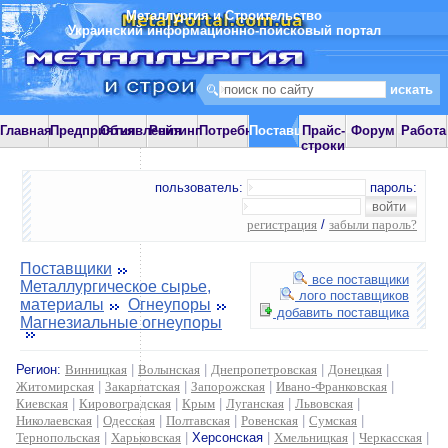
Металлургия и Строительство
Украинский информационно-поисковый портал
Главная
Предприятия
Объявления
Рейтинг
Потребности
Поставщики
Прайс-
Форум
Работа
строки
пользователь:
пароль:
регистрация
/
забыли пароль?
Поставщики
все поставщики
Металлургическое сырье,
лого поставщиков
материалы
Огнеупоры
добавить поставщика
Магнезиальные огнеупоры
Регион:
Винницкая
|
Волынская
|
Днепропетровская
|
Донецкая
|
Житомирская
|
Закарпатская
|
Запорожская
|
Ивано-Франковская
|
Киевская
|
Кировоградская
|
Крым
|
Луганская
|
Львовская
|
Николаевская
|
Одесская
|
Полтавская
|
Ровенская
|
Сумская
|
Тернопольская
|
Харьковская
|
Херсонская
|
Хмельницкая
|
Черкасская
|