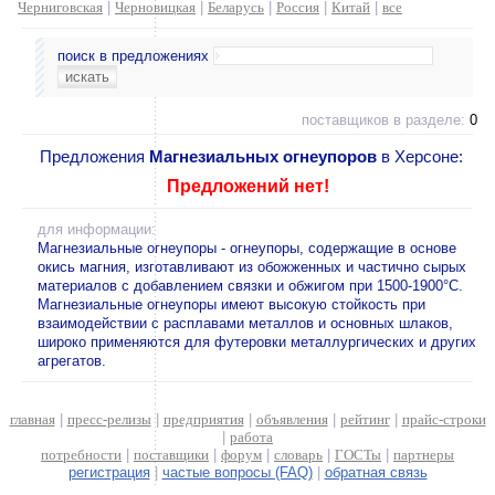
Черниговская
|
Черновицкая
|
Беларусь
|
Россия
|
Китай
|
все
поиск в предложениях
поставщиков в разделе:
0
Предложения
Магнезиальных огнеупоров
в Херсоне:
Предложений нет!
для информации:
Магнезиальные огнеупоры - огнеупоры, содержащие в основе
окись магния, изготавливают из обожженных и частично сырых
материалов с добавлением связки и обжигом при 1500-1900°С.
Магнезиальные огнеупоры имеют высокую стойкость при
взаимодействии с расплавами металлов и основных шлаков,
широко применяются для футеровки металлургических и других
агрегатов.
главная
|
пресс-релизы
|
предприятия
|
объявления
|
рейтинг
|
прайс-строки
|
работа
потребности
|
поставщики
|
форум
|
словарь
|
ГОСТы
|
партнеры
регистрация
|
частые вопросы (FAQ)
|
обратная связь