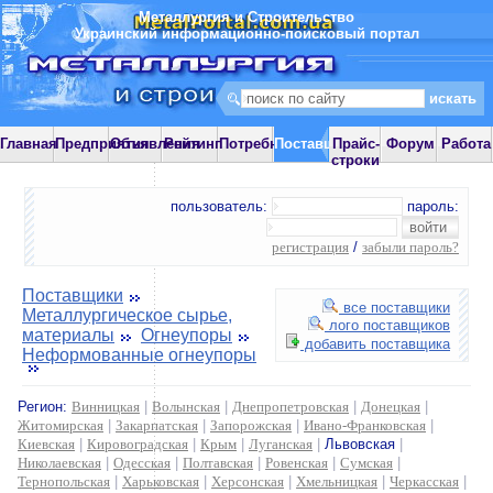
Металлургия и Строительство
Украинский информационно-поисковый портал
Главная
Предприятия
Объявления
Рейтинг
Потребности
Поставщики
Прайс-
Форум
Работа
строки
пользователь:
пароль:
регистрация
/
забыли пароль?
Поставщики
все поставщики
Металлургическое сырье,
лого поставщиков
материалы
Огнеупоры
добавить поставщика
Неформованные огнеупоры
Регион:
Винницкая
|
Волынская
|
Днепропетровская
|
Донецкая
|
Житомирская
|
Закарпатская
|
Запорожская
|
Ивано-Франковская
|
Киевская
|
Кировоградская
|
Крым
|
Луганская
|
Львовская
|
Николаевская
|
Одесская
|
Полтавская
|
Ровенская
|
Сумская
|
Тернопольская
|
Харьковская
|
Херсонская
|
Хмельницкая
|
Черкасская
|