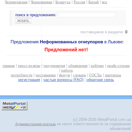
Черниговская
|
Черновицкая
|
Беларусь
|
Россия
|
Китай
|
все
поиск в предложениях
поставщиков в разделе:
0
Предложения
Неформованных огнеупоров
в Львове:
Предложений нет!
главная
|
пресс-релизы
|
предприятия
|
объявления
|
рейтинг
|
прайс-строки
|
работа
потребности
|
поставщики
|
форум
|
словарь
|
ГОСТы
|
партнеры
регистрация
|
частые вопросы (FAQ)
|
обратная связь
(c) 2004-2026 MetalPortal.com.ua
Администрация портала
не несет ответственности за содержание
объявлений