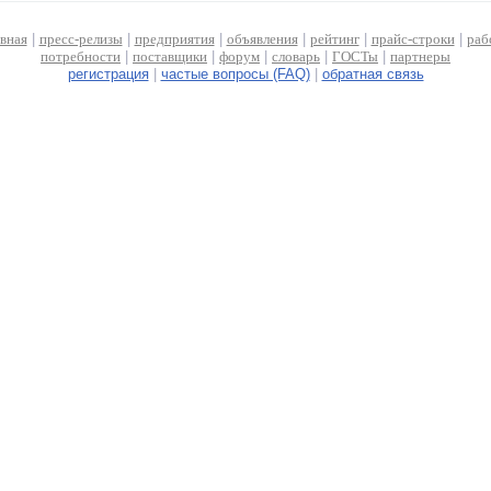
авная
|
пресс-релизы
|
предприятия
|
объявления
|
рейтинг
|
прайс-строки
|
раб
потребности
|
поставщики
|
форум
|
словарь
|
ГОСТы
|
партнеры
регистрация
|
частые вопросы (FAQ)
|
обратная связь