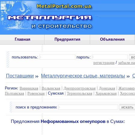
Главная
Предприятия
Объявления
пользователь:
пароль:
регистрация
/
забыли п
Поставщики
Металлургическое сырье, материалы
Регион:
Винницкая
|
Волынская
|
Днепропетровская
|
Донецкая
|
Житомир
Полтавская
|
Ровенская
|
Сумская
|
Тернопольская
|
Харьковская
|
Херсонс
поиск в предложениях
Предложения
Неформованных огнеупоров
в Сумах: