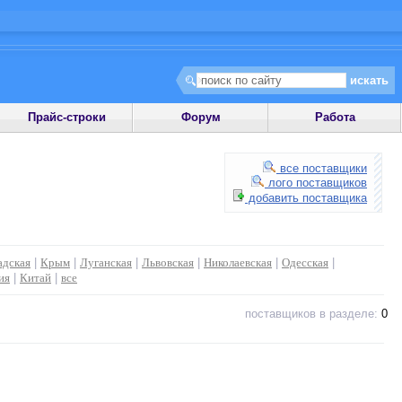
Прайс-строки
Форум
Работа
все поставщики
лого поставщиков
добавить поставщика
адская
|
Крым
|
Луганская
|
Львовская
|
Николаевская
|
Одесская
|
ия
|
Китай
|
все
поставщиков в разделе:
0