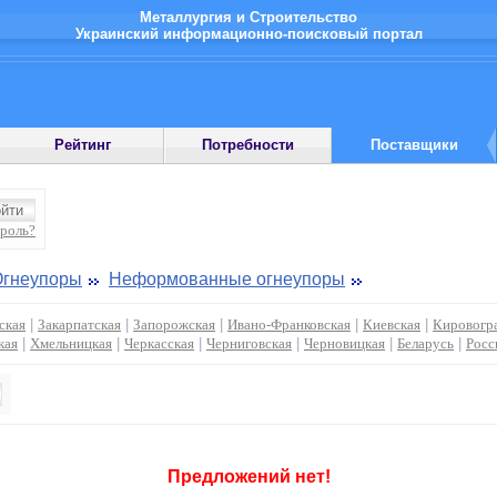
Металлургия и Строительство
Украинский информационно-поисковый портал
Рейтинг
Потребности
Поставщики
ароль?
Огнеупоры
Неформованные огнеупоры
ская
|
Закарпатская
|
Запорожская
|
Ивано-Франковская
|
Киевская
|
Кировогр
кая
|
Хмельницкая
|
Черкасская
|
Черниговская
|
Черновицкая
|
Беларусь
|
Росс
Предложений нет!