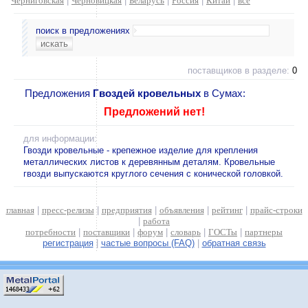
Черниговская
|
Черновицкая
|
Беларусь
|
Россия
|
Китай
|
все
поиск в предложениях
поставщиков в разделе:
0
Предложения
Гвоздей кровельных
в Сумах:
Предложений нет!
для информации:
Гвозди кровельные - крепежное изделие для крепления
металлических листов к деревянным деталям. Кровельные
гвозди выпускаются круглого сечения с конической головкой.
главная
|
пресс-релизы
|
предприятия
|
объявления
|
рейтинг
|
прайс-строки
|
работа
потребности
|
поставщики
|
форум
|
словарь
|
ГОСТы
|
партнеры
регистрация
|
частые вопросы (FAQ)
|
обратная связь