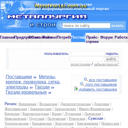
Металлургия и Строительство
Украинский информационно-поисковый портал
Главная
Предприятия
Объявления
Рейтинг
Потребности
Поставщики
Прайс-
Форум
Работа
строки
пользователь:
пароль:
регистрация
/
забыли пароль?
Поставщики
Метизы,
все поставщики
крепеж, проволока, сетка,
лого поставщиков
электроды
Гвозди
добавить поставщика
Гвозди кровельные
Регион:
Винницкая
|
Волынская
|
Днепропетровская
|
Донецкая
|
Житомирская
|
Закарпатская
|
Запорожская
|
Ивано-Франковская
|
Киевская
|
Кировоградская
|
Крым
|
Луганская
|
Львовская
|
Николаевская
|
Одесская
|
Полтавская
|
Ровенская
|
Сумская
|
Тернопольская
|
Харьковская
|
Херсонская
|
Хмельницкая
|
Черкасская
|