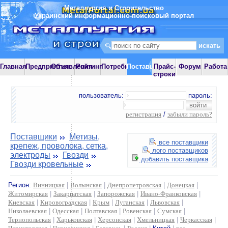
Металлургия и Строительство
Украинский информационно-поисковый портал
Главная
Предприятия
Объявления
Рейтинг
Потребности
Поставщики
Прайс-
Форум
Работа
строки
пользователь:
пароль:
регистрация
/
забыли пароль?
Поставщики
Метизы,
все поставщики
крепеж, проволока, сетка,
лого поставщиков
электроды
Гвозди
добавить поставщика
Гвозди кровельные
Регион:
Винницкая
|
Волынская
|
Днепропетровская
|
Донецкая
|
Житомирская
|
Закарпатская
|
Запорожская
|
Ивано-Франковская
|
Киевская
|
Кировоградская
|
Крым
|
Луганская
|
Львовская
|
Николаевская
|
Одесская
|
Полтавская
|
Ровенская
|
Сумская
|
Тернопольская
|
Харьковская
|
Херсонская
|
Хмельницкая
|
Черкасская
|