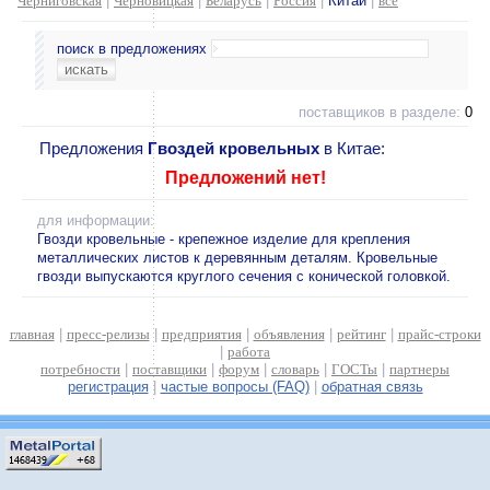
Черниговская
|
Черновицкая
|
Беларусь
|
Россия
|
Китай
|
все
поиск в предложениях
поставщиков в разделе:
0
Предложения
Гвоздей кровельных
в Китае:
Предложений нет!
для информации:
Гвозди кровельные - крепежное изделие для крепления
металлических листов к деревянным деталям. Кровельные
гвозди выпускаются круглого сечения с конической головкой.
главная
|
пресс-релизы
|
предприятия
|
объявления
|
рейтинг
|
прайс-строки
|
работа
потребности
|
поставщики
|
форум
|
словарь
|
ГОСТы
|
партнеры
регистрация
|
частые вопросы (FAQ)
|
обратная связь