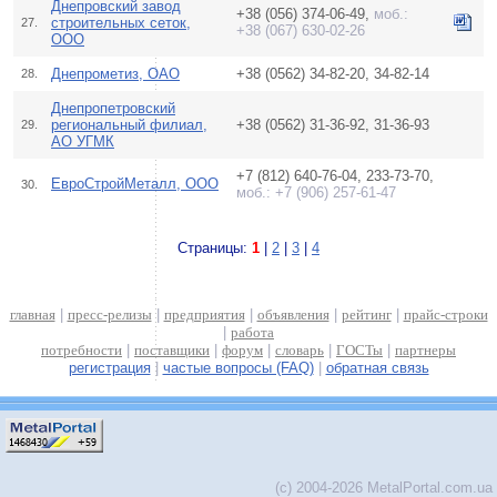
Днепровский завод
+38 (056) 374-06-49,
моб.:
строительных сеток,
27.
+38 (067) 630-02-26
ООО
Днепрометиз, ОАО
+38 (0562) 34-82-20, 34-82-14
28.
Днепропетровский
региональный филиал,
+38 (0562) 31-36-92, 31-36-93
29.
АО УГМК
+7 (812) 640-76-04, 233-73-70,
ЕвроСтройМеталл, ООО
30.
моб.: +7 (906) 257-61-47
Страницы:
1
|
2
|
3
|
4
главная
|
пресс-релизы
|
предприятия
|
объявления
|
рейтинг
|
прайс-строки
|
работа
потребности
|
поставщики
|
форум
|
словарь
|
ГОСТы
|
партнеры
регистрация
|
частые вопросы (FAQ)
|
обратная связь
(c) 2004-2026 MetalPortal.com.ua