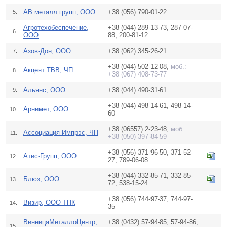
АВ металл групп, ООО
+38 (056) 790-01-22
5.
Агротехобеспечение,
+38 (044) 289-13-73, 287-07-
6.
ООО
88, 200-81-12
Азов-Дон, ООО
+38 (062) 345-26-21
7.
+38 (044) 502-12-08,
моб.:
Акцент ТВВ, ЧП
8.
+38 (067) 408-73-77
Альянс, ООО
+38 (044) 490-31-61
9.
+38 (044) 498-14-61, 498-14-
Арнимет, ООО
10.
60
+38 (06557) 2-23-48,
моб.:
Ассоциация Импрэс, ЧП
11.
+38 (050) 397-84-59
+38 (056) 371-96-50, 371-52-
Атис-Групп, ООО
12.
27, 789-06-08
+38 (044) 332-85-71, 332-85-
Блюз, ООО
13.
72, 538-15-24
+38 (056) 744-97-37, 744-97-
Визир, ООО ТПК
14.
35
ВинницаМеталлоЦентр,
+38 (0432) 57-94-85, 57-94-86,
15.