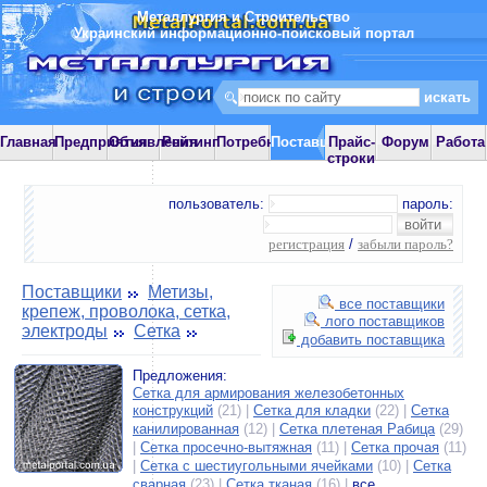
Металлургия и Строительство
Украинский информационно-поисковый портал
Главная
Предприятия
Объявления
Рейтинг
Потребности
Поставщики
Прайс-
Форум
Работа
строки
пользователь:
пароль:
регистрация
/
забыли пароль?
Поставщики
Метизы,
все поставщики
крепеж, проволока, сетка,
лого поставщиков
электроды
Сетка
добавить поставщика
Предложения:
Сетка для армирования железобетонных
конструкций
(21) |
Сетка для кладки
(22) |
Сетка
канилированная
(12) |
Сетка плетеная Рабица
(29)
|
Сетка просечно-вытяжная
(11) |
Сетка прочая
(11)
|
Сетка с шестиугольными ячейками
(10) |
Сетка
сварная
(23) |
Сетка тканая
(16) |
все