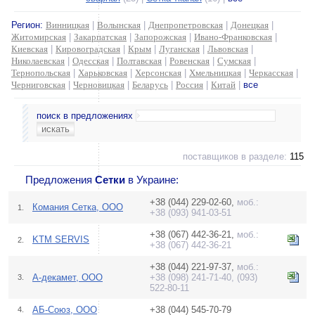
Регион:
Винницкая
|
Волынская
|
Днепропетровская
|
Донецкая
|
Житомирская
|
Закарпатская
|
Запорожская
|
Ивано-Франковская
|
Киевская
|
Кировоградская
|
Крым
|
Луганская
|
Львовская
|
Николаевская
|
Одесская
|
Полтавская
|
Ровенская
|
Сумская
|
Тернопольская
|
Харьковская
|
Херсонская
|
Хмельницкая
|
Черкасская
|
Черниговская
|
Черновицкая
|
Беларусь
|
Россия
|
Китай
|
все
поиск в предложениях
поставщиков в разделе:
115
Предложения
Сетки
в Украине:
+38 (044) 229-02-60,
моб.:
Комания Сетка, ООО
1.
+38 (093) 941-03-51
+38 (067) 442-36-21,
моб.:
KTM SERVIS
2.
+38 (067) 442-36-21
+38 (044) 221-97-37,
моб.:
А-декамет, ООО
+38 (098) 241-71-40, (093)
3.
522-80-11
АБ-Союз, ООО
+38 (044) 545-70-79
4.