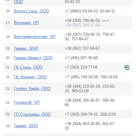
ООО
55-42-10
Волга-Сталь, ООО
+7 (8482) 63-84-10, 63-84-11
16.
+38 (056) 789-46-50,
моб.:
Волошин ,ЧП
17.
+38 (097) 266-17-56
+38 (057) 759-09-74, 758-47-
Востокметаллторг, ЧП
18.
30, 757-84-47
Гермес, МЧП
+38 (062) 337-59-67
19.
Гермес-Инвест, ООО
+7 (495) 937-36-68
20.
ГК Сталь, ООО
+7 (343) 219-77-06
21.
ГК Элекмет, ООО
+7 (495) 748-19-58, 748-19-59
22.
+38 (044) 223-65-18, 223-65-
Глобал Трейд, ООО
23.
19, 369-53-09
+38 (044) 390-36-87, 390-36-
Голден-М, ЧП
24.
88
ГП Стальмаш, ООО
+7 (343) 268-78-15, 269-2102
25.
+38 (044) 463-35-90, 462-67-
Грамет, ООО
26.
30