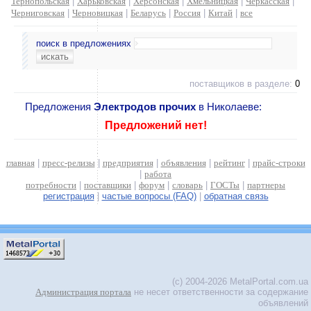
Тернопольская
|
Харьковская
|
Херсонская
|
Хмельницкая
|
Черкасская
|
Черниговская
|
Черновицкая
|
Беларусь
|
Россия
|
Китай
|
все
поиск в предложениях
поставщиков в разделе:
0
Предложения
Электродов прочих
в Николаеве:
Предложений нет!
главная
|
пресс-релизы
|
предприятия
|
объявления
|
рейтинг
|
прайс-строки
|
работа
потребности
|
поставщики
|
форум
|
словарь
|
ГОСТы
|
партнеры
регистрация
|
частые вопросы (FAQ)
|
обратная связь
(c) 2004-2026 MetalPortal.com.ua
Администрация портала
не несет ответственности за содержание
объявлений