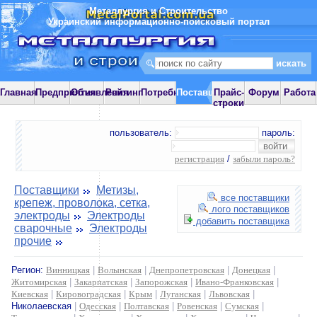
Металлургия и Строительство
Украинский информационно-поисковый портал
Главная
Предприятия
Объявления
Рейтинг
Потребности
Поставщики
Прайс-
Форум
Работа
строки
пользователь:
пароль:
регистрация
/
забыли пароль?
Поставщики
Метизы,
все поставщики
крепеж, проволока, сетка,
лого поставщиков
электроды
Электроды
добавить поставщика
сварочные
Электроды
прочие
Регион:
Винницкая
|
Волынская
|
Днепропетровская
|
Донецкая
|
Житомирская
|
Закарпатская
|
Запорожская
|
Ивано-Франковская
|
Киевская
|
Кировоградская
|
Крым
|
Луганская
|
Львовская
|
Николаевская
|
Одесская
|
Полтавская
|
Ровенская
|
Сумская
|