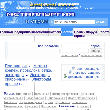
Металлургия и Строительство
Украинский информационно-поисковый портал
Главная
Предприятия
Объявления
Рейтинг
Потребности
Поставщики
Прайс-
Форум
Работа
строки
пользователь:
пароль:
регистрация
/
забыли пароль?
Поставщики
Метизы,
все поставщики
крепеж, проволока, сетка,
лого поставщиков
электроды
Электроды
добавить поставщика
сварочные
Электроды
прочие
Регион:
Винницкая
|
Волынская
|
Днепропетровская
|
Донецкая
|
Житомирская
|
Закарпатская
|
Запорожская
|
Ивано-Франковская
|
Киевская
|
Кировоградская
|
Крым
|
Луганская
|
Львовская
|
Николаевская
|
Одесская
|
Полтавская
|
Ровенская
|
Сумская
|