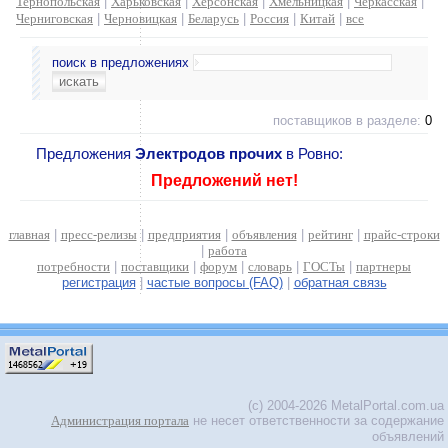
Тернопольская
|
Харьковская
|
Херсонская
|
Хмельницкая
|
Черкасская
|
Черниговская
|
Черновицкая
|
Беларусь
|
Россия
|
Китай
|
все
поиск в предложениях
поставщиков в разделе:
0
Предложения
Электродов прочих
в Ровно:
Предложений нет!
главная
|
пресс-релизы
|
предприятия
|
объявления
|
рейтинг
|
прайс-строки
|
работа
потребности
|
поставщики
|
форум
|
словарь
|
ГОСТы
|
партнеры
регистрация
|
частые вопросы (FAQ)
|
обратная связь
(c) 2004-2026 MetalPortal.com.ua
Администрация портала
не несет ответственности за содержание
объявлений