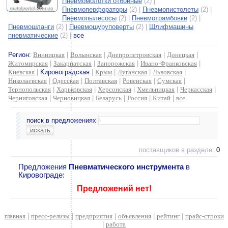
Пневмомолотки отбойные
(2) |
Пневмоперфораторы
(2) |
Пневмопистолеты
(2) |
Пневмопылесосы
(2) |
Пневмотрамбовки
(2) |
Пневмошланги
(2) |
Пневмошуруповерты
(2) |
Шлифмашины
пневматические
(2) |
все
Регион:
Винницкая
|
Волынская
|
Днепропетровская
|
Донецкая
|
Житомирская
|
Закарпатская
|
Запорожская
|
Ивано-Франковская
|
Киевская
|
Кировоградская
|
Крым
|
Луганская
|
Львовская
|
Николаевская
|
Одесская
|
Полтавская
|
Ровенская
|
Сумская
|
Тернопольская
|
Харьковская
|
Херсонская
|
Хмельницкая
|
Черкасская
|
Черниговская
|
Черновицкая
|
Беларусь
|
Россия
|
Китай
|
все
поиск в предложениях
поставщиков в разделе:
0
Предложения
Пневматического инструмента
в
Кировограде:
Предложений нет!
главная
|
пресс-релизы
|
предприятия
|
объявления
|
рейтинг
|
прайс-строки
|
работа