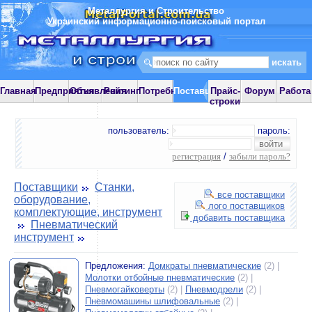
Металлургия и Строительство
Украинский информационно-поисковый портал
Главная
Предприятия
Объявления
Рейтинг
Потребности
Поставщики
Прайс-
Форум
Работа
строки
пользователь:
пароль:
регистрация
/
забыли пароль?
Поставщики
Станки,
все поставщики
оборудование,
лого поставщиков
комплектующие, инструмент
добавить поставщика
Пневматический
инструмент
Предложения:
Домкраты пневматические
(2) |
Молотки отбойные пневматические
(2) |
Пневмогайковерты
(2) |
Пневмодрели
(2) |
Пневмомашины шлифовальные
(2) |