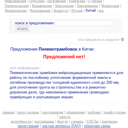
Николаевская
|
Одесская
|
Полтавская
|
Ровенская
|
Сумская
|
Тернопольская
|
Харьковская
|
Херсонская
|
Хмельницкая
|
Черкасская
|
Черниговская
|
Черновицкая
|
Беларусь
|
Россия
|
Китай
|
все
поиск в предложениях
поставщиков в разделе:
0
Предложения
Пневмотрамбовок
в Китае:
Предложений нет!
для информации:
Пневматические трамбовки виброзащищенные применяются для
работы по послойному уплотнению формовочной земли в
литейном производстве толщиной единичного слоя до 200 мм,
для уплотнения грунта на строительстве и в ремонтно-
дорожном деле, где невозможно применение громоздких
трамбующих и укатывающих машин.
главная
|
пресс-релизы
|
предприятия
|
объявления
|
рейтинг
|
прайс-строки
|
работа
потребности
|
поставщики
|
форум
|
словарь
|
ГОСТы
|
партнеры
регистрация
|
частые вопросы (FAQ)
|
обратная связь