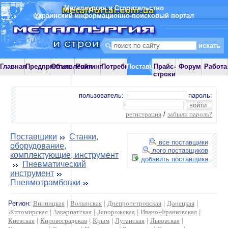
Металлургия и Строительство
Украинский информационно-поисковый портал
Главная
Предприятия
Объявления
Рейтинг
Потребности
Поставщики
Прайс-
Форум
Работа
строки
пользователь:
пароль:
регистрация
/
забыли пароль?
Поставщики
Станки,
все поставщики
оборудование,
лого поставщиков
комплектующие, инструмент
добавить поставщика
Пневматический
инструмент
Пневмотрамбовки
Регион:
Винницкая
|
Волынская
|
Днепропетровская
|
Донецкая
|
Житомирская
|
Закарпатская
|
Запорожская
|
Ивано-Франковская
|
Киевская
|
Кировоградская
|
Крым
|
Луганская
|
Львовская
|