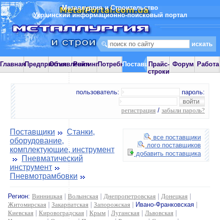
Металлургия и Строительство
Украинский информационно-поисковый портал
Главная
Предприятия
Объявления
Рейтинг
Потребности
Поставщики
Прайс-
Форум
Работа
строки
пользователь:
пароль:
регистрация
/
забыли пароль?
Поставщики
Станки,
все поставщики
оборудование,
лого поставщиков
комплектующие, инструмент
добавить поставщика
Пневматический
инструмент
Пневмотрамбовки
Регион:
Винницкая
|
Волынская
|
Днепропетровская
|
Донецкая
|
Житомирская
|
Закарпатская
|
Запорожская
|
Ивано-Франковская
|
Киевская
|
Кировоградская
|
Крым
|
Луганская
|
Львовская
|