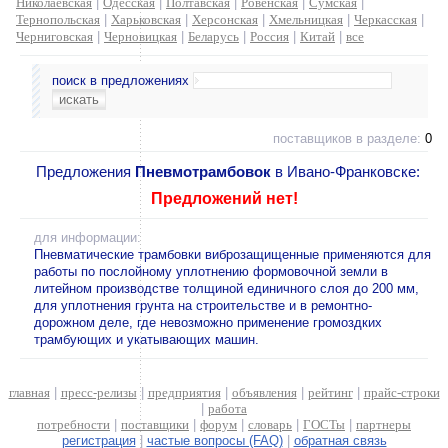
Николаевская
|
Одесская
|
Полтавская
|
Ровенская
|
Сумская
|
Тернопольская
|
Харьковская
|
Херсонская
|
Хмельницкая
|
Черкасская
|
Черниговская
|
Черновицкая
|
Беларусь
|
Россия
|
Китай
|
все
поиск в предложениях
поставщиков в разделе:
0
Предложения
Пневмотрамбовок
в Ивано-Франковске:
Предложений нет!
для информации:
Пневматические трамбовки виброзащищенные применяются для
работы по послойному уплотнению формовочной земли в
литейном производстве толщиной единичного слоя до 200 мм,
для уплотнения грунта на строительстве и в ремонтно-
дорожном деле, где невозможно применение громоздких
трамбующих и укатывающих машин.
главная
|
пресс-релизы
|
предприятия
|
объявления
|
рейтинг
|
прайс-строки
|
работа
потребности
|
поставщики
|
форум
|
словарь
|
ГОСТы
|
партнеры
регистрация
|
частые вопросы (FAQ)
|
обратная связь