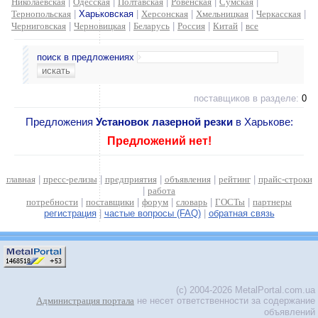
Николаевская
|
Одесская
|
Полтавская
|
Ровенская
|
Сумская
|
Тернопольская
|
Харьковская
|
Херсонская
|
Хмельницкая
|
Черкасская
|
Черниговская
|
Черновицкая
|
Беларусь
|
Россия
|
Китай
|
все
поиск в предложениях
поставщиков в разделе:
0
Предложения
Установок лазерной резки
в Харькове:
Предложений нет!
главная
|
пресс-релизы
|
предприятия
|
объявления
|
рейтинг
|
прайс-строки
|
работа
потребности
|
поставщики
|
форум
|
словарь
|
ГОСТы
|
партнеры
регистрация
|
частые вопросы (FAQ)
|
обратная связь
(c) 2004-2026 MetalPortal.com.ua
Администрация портала
не несет ответственности за содержание
объявлений