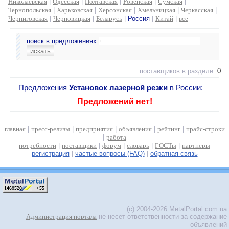
Николаевская
|
Одесская
|
Полтавская
|
Ровенская
|
Сумская
|
Тернопольская
|
Харьковская
|
Херсонская
|
Хмельницкая
|
Черкасская
|
Черниговская
|
Черновицкая
|
Беларусь
|
Россия
|
Китай
|
все
поиск в предложениях
поставщиков в разделе:
0
Предложения
Установок лазерной резки
в России:
Предложений нет!
главная
|
пресс-релизы
|
предприятия
|
объявления
|
рейтинг
|
прайс-строки
|
работа
потребности
|
поставщики
|
форум
|
словарь
|
ГОСТы
|
партнеры
регистрация
|
частые вопросы (FAQ)
|
обратная связь
(c) 2004-2026 MetalPortal.com.ua
Администрация портала
не несет ответственности за содержание
объявлений