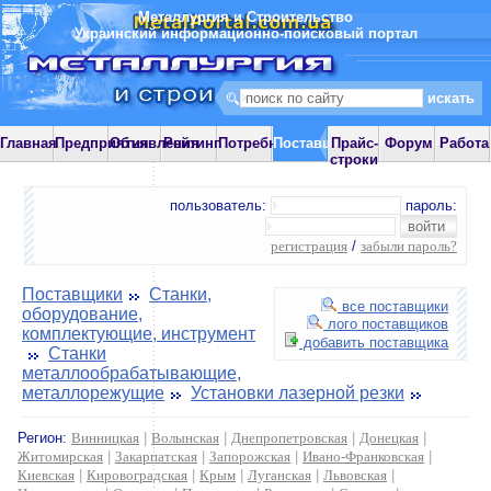
Металлургия и Строительство
Украинский информационно-поисковый портал
Главная
Предприятия
Объявления
Рейтинг
Потребности
Поставщики
Прайс-
Форум
Работа
строки
пользователь:
пароль:
регистрация
/
забыли пароль?
Поставщики
Станки,
все поставщики
оборудование,
лого поставщиков
комплектующие, инструмент
добавить поставщика
Станки
металлообрабатывающие,
металлорежущие
Установки лазерной резки
Регион:
Винницкая
|
Волынская
|
Днепропетровская
|
Донецкая
|
Житомирская
|
Закарпатская
|
Запорожская
|
Ивано-Франковская
|
Киевская
|
Кировоградская
|
Крым
|
Луганская
|
Львовская
|