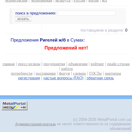
Черниговская
|
Черновицкая
|
Беларусь
|
Россия
|
Китай
|
все
поиск в предложениях
поставщиков в разделе:
0
Предложения
Ригелей ж/б
в Сумах:
Предложений нет!
главная
|
пресс-релизы
|
предприятия
|
объявления
|
рейтинг
|
прайс-строки
|
работа
потребности
|
поставщики
|
форум
|
словарь
|
ГОСТы
|
партнеры
регистрация
|
частые вопросы (FAQ)
|
обратная связь
(c) 2004-2026 MetalPortal.com.ua
Администрация портала
не несет ответственности за содержание
объявлений