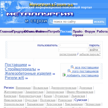
Металлургия и Строительство
Украинский информационно-поисковый портал
Главная
Предприятия
Объявления
Рейтинг
Потребности
Поставщики
Прайс-
Форум
Работа
строки
пользователь:
пароль:
регистрация
/
забыли пароль?
Поставщики
все поставщики
Стройматериалы
лого поставщиков
Железобетонные изделия
добавить поставщика
Ригели ж/б
Регион:
Винницкая
|
Волынская
|
Днепропетровская
|
Донецкая
|
Житомирская
|
Закарпатская
|
Запорожская
|
Ивано-Франковская
|
Киевская
|
Кировоградская
|
Крым
|
Луганская
|
Львовская
|
Николаевская
|
Одесская
|
Полтавская
|
Ровенская
|
Сумская
|
Тернопольская
|
Харьковская
|
Херсонская
|
Хмельницкая
|
Черкасская
|