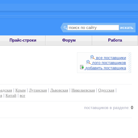
Прайс-строки
Форум
Работа
все поставщики
лого поставщиков
добавить поставщика
адская
|
Крым
|
Луганская
|
Львовская
|
Николаевская
|
Одесская
|
ия
|
Китай
|
все
поставщиков в разделе:
0