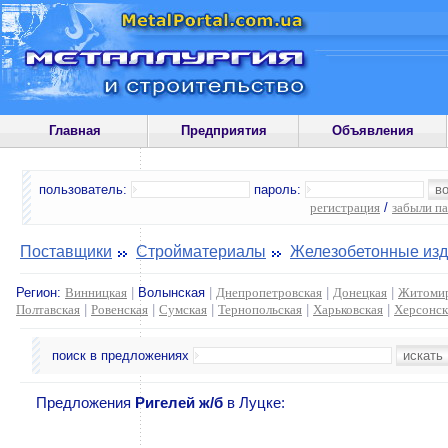
Главная
Предприятия
Объявления
пользователь:
пароль:
регистрация
/
забыли п
Поставщики
Стройматериалы
Железобетонные изд
Регион:
Винницкая
|
Волынская
|
Днепропетровская
|
Донецкая
|
Житомир
Полтавская
|
Ровенская
|
Сумская
|
Тернопольская
|
Харьковская
|
Херсонск
поиск в предложениях
Предложения
Ригелей ж/б
в Луцке: