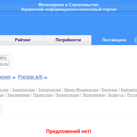
Металлургия и Строительство
Украинский информационно-поисковый портал
Рейтинг
Потребности
Поставщики
ароль?
елия
Ригели ж/б
ская
|
Закарпатская
|
Запорожская
|
Ивано-Франковская
|
Киевская
|
Кировогр
ая
|
Хмельницкая
|
Черкасская
|
Черниговская
|
Черновицкая
|
Беларусь
|
Росс
Предложений нет!