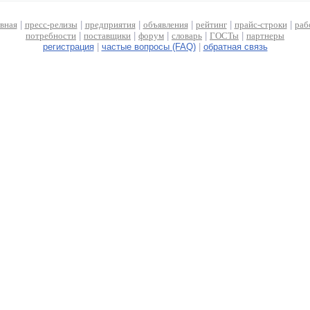
авная
|
пресс-релизы
|
предприятия
|
объявления
|
рейтинг
|
прайс-строки
|
раб
потребности
|
поставщики
|
форум
|
словарь
|
ГОСТы
|
партнеры
регистрация
|
частые вопросы (FAQ)
|
обратная связь