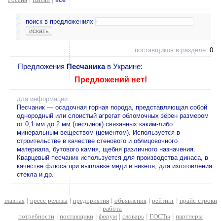
поиск в предложениях
поставщиков в разделе:
0
Предложения
Песчаника
в Украине:
Предложений нет!
для информации:
Песчаник — осадочная горная порода, представляющая собой
однородный или слоистый агрегат обломочных зёрен размером
от 0,1 мм до 2 мм (песчинок) связанных каким-либо
минеральным веществом (цементом). Используется в
строительстве в качестве стенового и облицовочного
материала, бутового камня, щебня различного назначения.
Кварцевый песчаник используется для производства динаса, в
качестве флюса при выплавке меди и никеля, для изготовления
стекла и др.
главная
|
пресс-релизы
|
предприятия
|
объявления
|
рейтинг
|
прайс-строки
|
работа
потребности
|
поставщики
|
форум
|
словарь
|
ГОСТы
|
партнеры