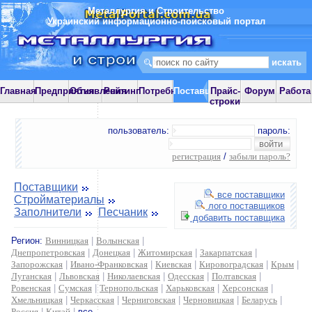
Металлургия и Строительство
Украинский информационно-поисковый портал
Главная
Предприятия
Объявления
Рейтинг
Потребности
Поставщики
Прайс-
Форум
Работа
строки
пользователь:
пароль:
регистрация
/
забыли пароль?
Поставщики
все поставщики
Стройматериалы
лого поставщиков
Заполнители
Песчаник
добавить поставщика
Регион:
Винницкая
|
Волынская
|
Днепропетровская
|
Донецкая
|
Житомирская
|
Закарпатская
|
Запорожская
|
Ивано-Франковская
|
Киевская
|
Кировоградская
|
Крым
|
Луганская
|
Львовская
|
Николаевская
|
Одесская
|
Полтавская
|
Ровенская
|
Сумская
|
Тернопольская
|
Харьковская
|
Херсонская
|
Хмельницкая
|
Черкасская
|
Черниговская
|
Черновицкая
|
Беларусь
|
Россия
|
Китай
|
все