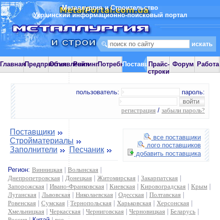
Металлургия и Строительство
Украинский информационно-поисковый портал
Главная
Предприятия
Объявления
Рейтинг
Потребности
Поставщики
Прайс-
Форум
Работа
строки
пользователь:
пароль:
регистрация
/
забыли пароль?
Поставщики
все поставщики
Стройматериалы
лого поставщиков
Заполнители
Песчаник
добавить поставщика
Регион:
Винницкая
|
Волынская
|
Днепропетровская
|
Донецкая
|
Житомирская
|
Закарпатская
|
Запорожская
|
Ивано-Франковская
|
Киевская
|
Кировоградская
|
Крым
|
Луганская
|
Львовская
|
Николаевская
|
Одесская
|
Полтавская
|
Ровенская
|
Сумская
|
Тернопольская
|
Харьковская
|
Херсонская
|
Хмельницкая
|
Черкасская
|
Черниговская
|
Черновицкая
|
Беларусь
|
Россия
|
Китай
|
все