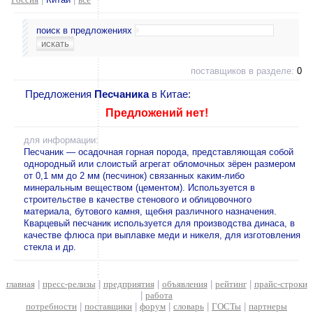
поиск в предложениях
поставщиков в разделе:
0
Предложения
Песчаника
в Китае:
Предложений нет!
для информации:
Песчаник — осадочная горная порода, представляющая собой
однородный или слоистый агрегат обломочных зёрен размером
от 0,1 мм до 2 мм (песчинок) связанных каким-либо
минеральным веществом (цементом). Используется в
строительстве в качестве стенового и облицовочного
материала, бутового камня, щебня различного назначения.
Кварцевый песчаник используется для производства динаса, в
качестве флюса при выплавке меди и никеля, для изготовления
стекла и др.
главная
|
пресс-релизы
|
предприятия
|
объявления
|
рейтинг
|
прайс-строки
|
работа
потребности
|
поставщики
|
форум
|
словарь
|
ГОСТы
|
партнеры